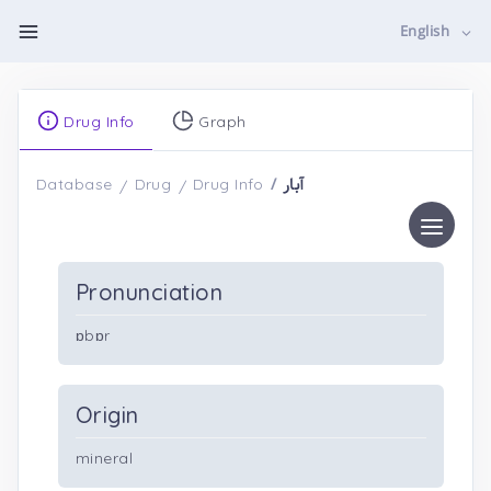
English
Drug Info
Graph
آبار
Database
Drug
Drug Info
Pronunciation
ɒbɒr
Origin
mineral