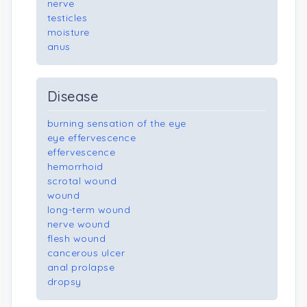
nerve
testicles
moisture
anus
Disease
burning sensation of the eye
eye effervescence
effervescence
hemorrhoid
scrotal wound
wound
long-term wound
nerve wound
flesh wound
cancerous ulcer
anal prolapse
dropsy