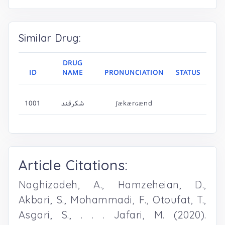
Similar Drug:
DRUG
ID
NAME
PRONUNCIATION
STATUS
1001
شکرقند
ʃækærɢænd
Article Citations:
Naghizadeh, A., Hamzeheian, D.,
Akbari, S., Mohammadi, F., Otoufat, T.,
Asgari, S., . . . Jafari, M. (2020).