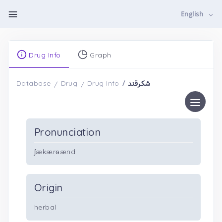
English
Drug Info
Graph
شکرقند
Database
Drug
Drug Info
Pronunciation
ʃækærɢænd
Origin
herbal