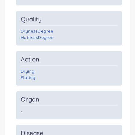
Quality
DrynessDegree
HotnessDegree
Action
Drying
Elating
Organ
-
Disease