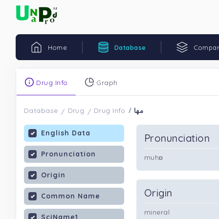
Home
Database
Compar
Drug Info
Graph
مها
Database
Drug
Drug Info
English Data
Pronunciation
Pronunciation
muhɒ
Origin
Origin
Common Name
mineral
SciName1