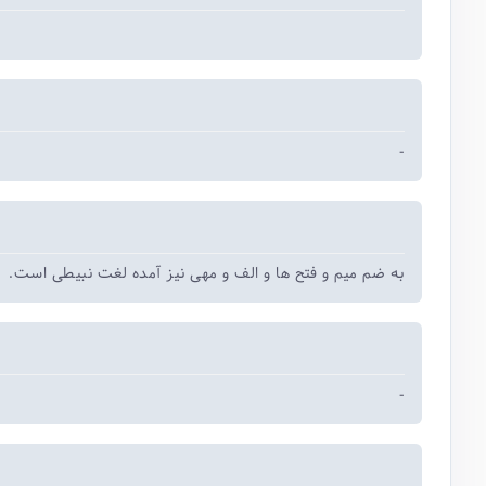
-
به ضم میم و فتح ها و الف و مهی نیز آمده لغت نبیطی است.
-