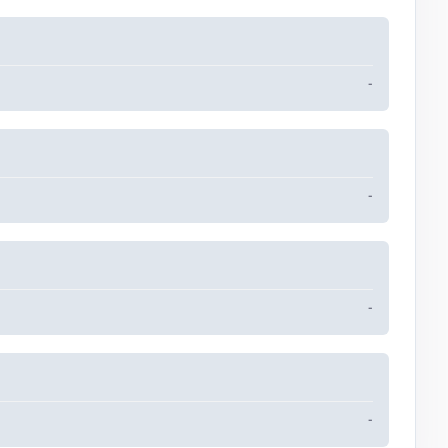
-
-
-
-