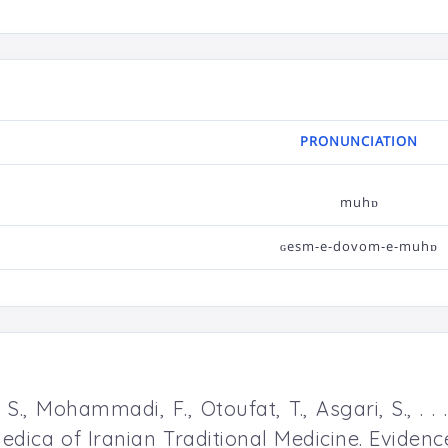
PRONUNCIATION
muhɒ
ɢesm-e-dovom-e-muhɒ
., Mohammadi, F., Otoufat, T., Asgari, S., . .
edica of Iranian Traditional Medicine. Evide