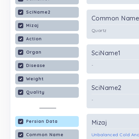
SciName2
Common Nam
Mizaj
Quartz
Action
SciName1
Organ
-
Disease
Weight
SciName2
Quality
-
Persian Data
Mizaj
Common Name
Unbalanced Cold And