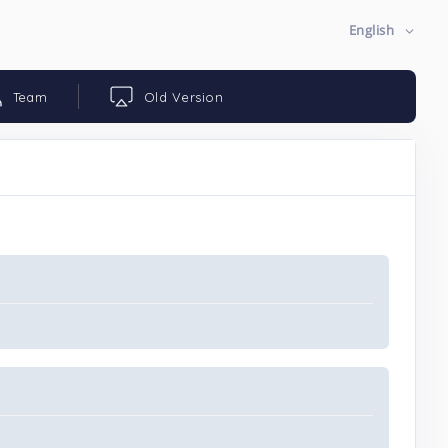
English
Team
Old Version