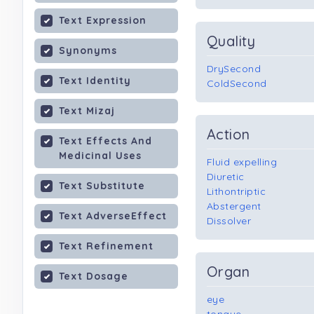
Text Expression
Quality
Synonyms
DrySecond
Text Identity
ColdSecond
Text Mizaj
Action
Text Effects And
Medicinal Uses
Fluid expelling
Diuretic
Text Substitute
Lithontriptic
Abstergent
Text AdverseEffect
Dissolver
Text Refinement
Organ
Text Dosage
eye