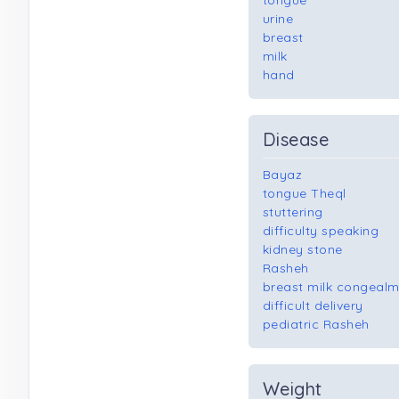
tongue
urine
breast
milk
hand
Disease
Bayaz
tongue Theql
stuttering
difficulty speaking
kidney stone
Rasheh
breast milk congeal
difficult delivery
pediatric Rasheh
Weight