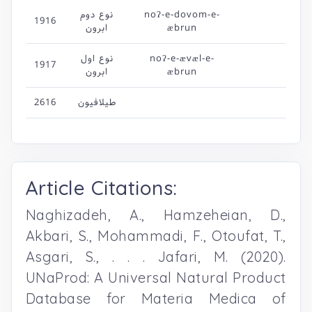
نوع دوم
noʔ-e-dovom-e-
1916
ابرون
æbrun
نوع اول
noʔ-e-ævæl-e-
1917
ابرون
æbrun
2616
طیلافیون
Article Citations:
Naghizadeh, A., Hamzeheian, D.,
Akbari, S., Mohammadi, F., Otoufat, T.,
Asgari, S., . . . Jafari, M. (2020).
UNaProd: A Universal Natural Product
Database for Materia Medica of