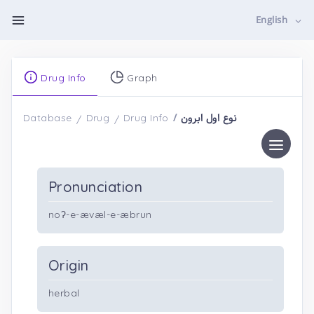
English
Drug Info
Graph
نوع اول ابرون
Database
Drug
Drug Info
Pronunciation
noʔ-e-ævæl-e-æbrun
Origin
herbal