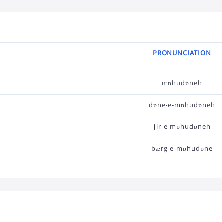
PRONUNCIATION
mɒhudɒneh
dɒne-e-mɒhudɒneh
∫ir-e-mɒhudɒneh
bærg-e-mɒhudɒne