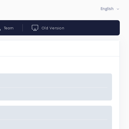
English
Team
Old Version