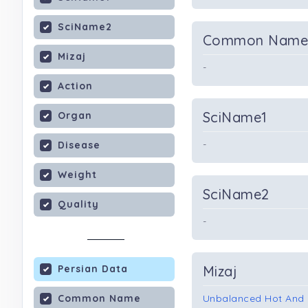
SciName2
Common Nam
Mizaj
-
Action
SciName1
Organ
-
Disease
Weight
SciName2
Quality
-
Persian Data
Mizaj
Common Name
Unbalanced Hot And 