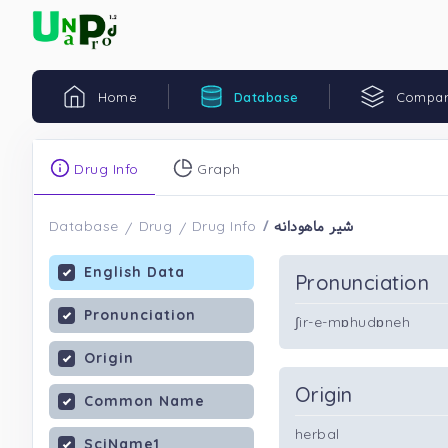
Home
Database
Compar
Drug Info
Graph
شیر ماهودانه
Database
Drug
Drug Info
English Data
Pronunciation
Pronunciation
∫ir-e-mɒhudɒneh
Origin
Origin
Common Name
herbal
SciName1