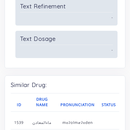
Text Refinement
-
Text Dosage
-
Similar Drug:
DRUG
ID
NAME
PRONUNCIATION
STATUS
1539
ماءالمعادن
mɒʔolmæʔɒden