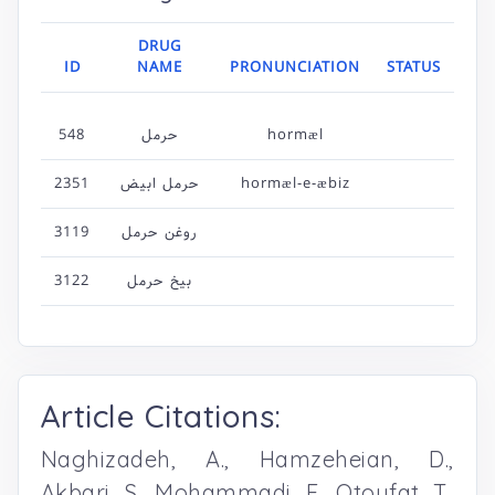
DRUG
ID
NAME
PRONUNCIATION
STATUS
548
حرمل
hormæl
2351
حرمل ابیض
hormæl-e-æbiz
3119
روغن حرمل
3122
بیخ حرمل
Article Citations:
Naghizadeh, A., Hamzeheian, D.,
Akbari, S., Mohammadi, F., Otoufat, T.,