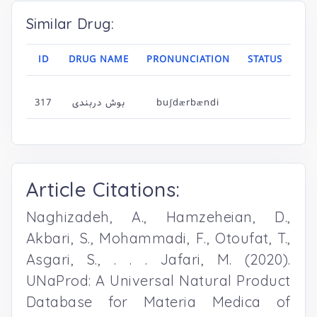
Similar Drug:
ID
DRUG NAME
PRONUNCIATION
STATUS
317
بوش دربندی
buʃdærbændi
Article Citations:
Naghizadeh, A., Hamzeheian, D.,
Akbari, S., Mohammadi, F., Otoufat, T.,
Asgari, S., . . . Jafari, M. (2020).
UNaProd: A Universal Natural Product
Database for Materia Medica of