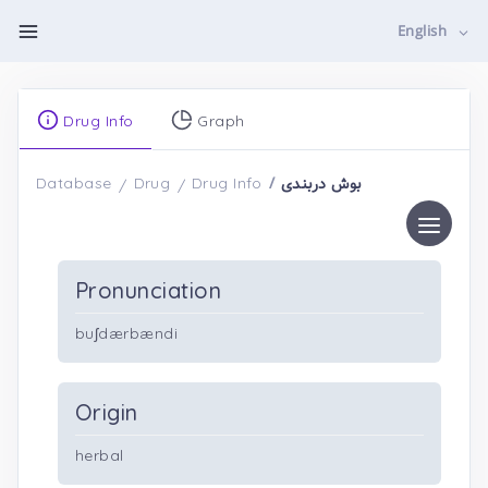
English
Drug Info
Graph
بوش دربندی
Database
Drug
Drug Info
Pronunciation
buʃdærbændi
Origin
herbal