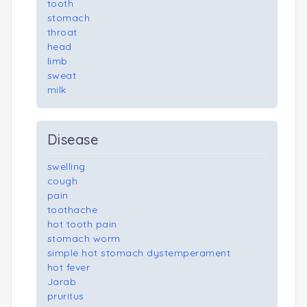
tooth
stomach
throat
head
limb
sweat
milk
Disease
swelling
cough
pain
toothache
hot tooth pain
stomach worm
simple hot stomach dystemperament
hot fever
Jarab
pruritus