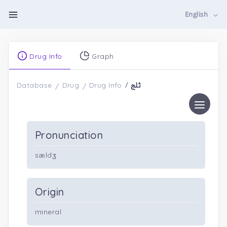
English
Drug Info
Graph
ثلج
Database
Drug
Drug Info
Pronunciation
sældʒ
Origin
mineral