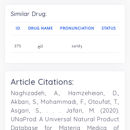
Similar Drug:
ID
DRUG NAME
PRONUNCIATION
STATUS
375
ثلج
sældʒ
Article Citations:
Naghizadeh, A., Hamzeheian, D.,
Akbari, S., Mohammadi, F., Otoufat, T.,
Asgari, S., . . . Jafari, M. (2020).
UNaProd: A Universal Natural Product
Database for Materia Medica of