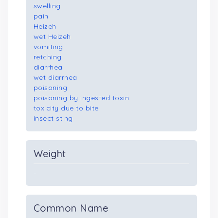
swelling
pain
Heizeh
wet Heizeh
vomiting
retching
diarrhea
wet diarrhea
poisoning
poisoning by ingested toxin
toxicity due to bite
insect sting
Weight
-
Common Name