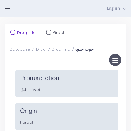
English
Drug Info
Graph
چوب حیوه
Database
Drug
Drug Info
Pronunciation
tʃub hivæt
Origin
herbal