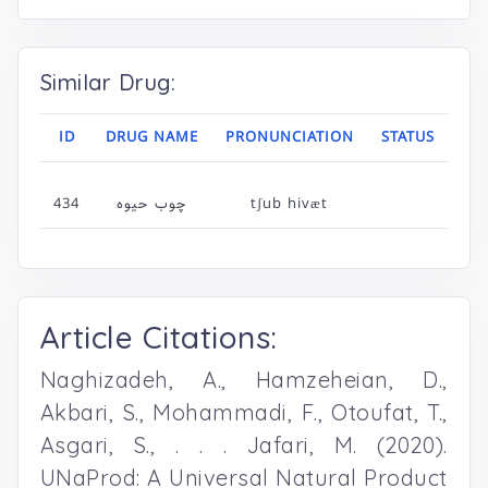
Similar Drug:
ID
DRUG NAME
PRONUNCIATION
STATUS
434
چوب حیوه
tʃub hivæt
Article Citations:
Naghizadeh, A., Hamzeheian, D.,
Akbari, S., Mohammadi, F., Otoufat, T.,
Asgari, S., . . . Jafari, M. (2020).
UNaProd: A Universal Natural Product