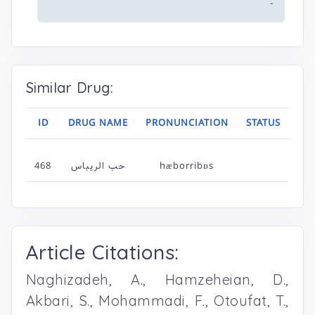
-
Similar Drug:
ID
DRUG NAME
PRONUNCIATION
STATUS
468
حب الریباس
hæborribɒs
Article Citations:
Naghizadeh, A., Hamzeheian, D.,
Akbari, S., Mohammadi, F., Otoufat, T.,