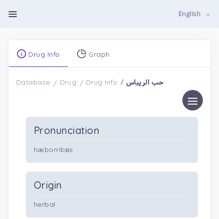
English
Drug Info
Graph
حب الریباس
Database
Drug
Drug Info
Pronunciation
hæborribɒs
Origin
herbal