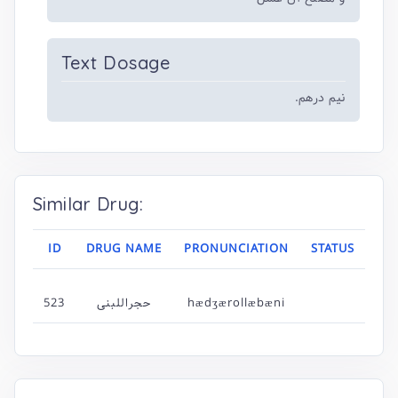
Text Dosage
نیم درهم.
Similar Drug:
ID
DRUG NAME
PRONUNCIATION
STATUS
523
حجراللبنی
hædʒærollæbæni