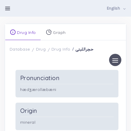
English
Drug Info
Graph
حجراللبنی
Database
Drug
Drug Info
Pronunciation
hædʒærollæbæni
Origin
mineral