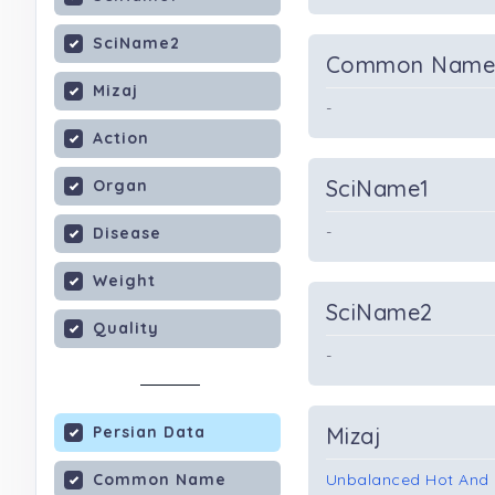
SciName2
Common Nam
Mizaj
-
Action
SciName1
Organ
-
Disease
Weight
SciName2
Quality
-
Persian Data
Mizaj
Common Name
Unbalanced Hot And 