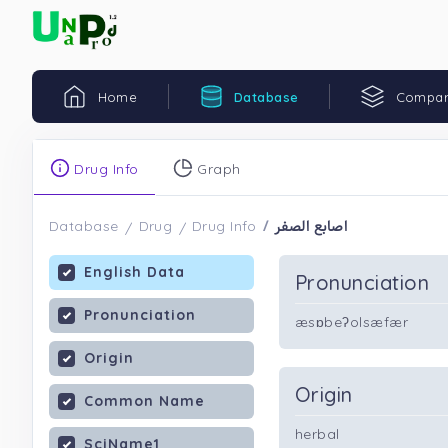
Home
Database
Compar
Drug Info
Graph
اصابع الصفر
Database
Drug
Drug Info
English Data
Pronunciation
Pronunciation
æsɒbeʔolsæfær
Origin
Origin
Common Name
herbal
SciName1