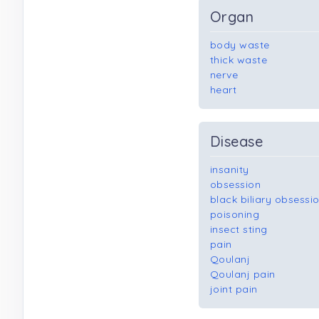
Organ
body waste
thick waste
nerve
heart
Disease
insanity
obsession
black biliary obsessi
poisoning
insect sting
pain
Qoulanj
Qoulanj pain
joint pain