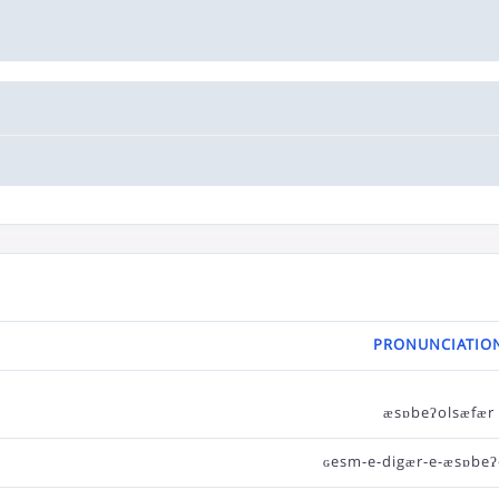
PRONUNCIATIO
æsɒbeʔolsæfær
ɢesm-e-digær-e-æsɒbeʔ