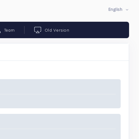
English
Team
Old Version