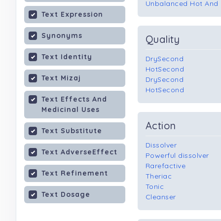
Unbalanced Hot And 
Text Expression
Synonyms
Quality
Text Identity
DrySecond
HotSecond
Text Mizaj
DrySecond
HotSecond
Text Effects And
Medicinal Uses
Action
Text Substitute
Dissolver
Text AdverseEffect
Powerful dissolver
Rarefactive
Text Refinement
Theriac
Tonic
Text Dosage
Cleanser