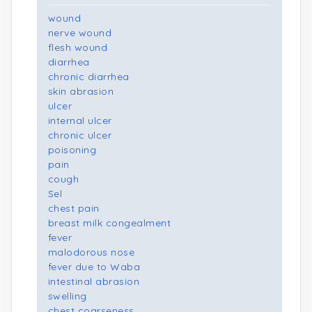
wound
nerve wound
flesh wound
diarrhea
chronic diarrhea
skin abrasion
ulcer
internal ulcer
chronic ulcer
poisoning
pain
cough
Sel
chest pain
breast milk congealment
fever
malodorous nose
fever due to Waba
intestinal abrasion
swelling
chest coarseness