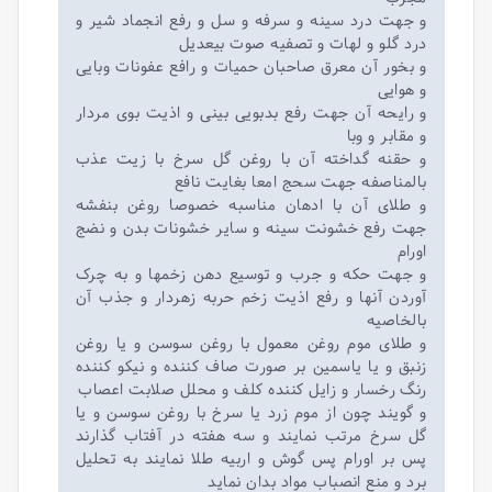
و جهت درد سینه و سرفه و سل و رفع انجماد شیر و
درد گلو و لهات و تصفیه صوت بیعدیل
و بخور آن معرق صاحبان حمیات و رافع عفونات وبایی
و هوایی
و رایحه آن جهت رفع بدبویی بینی و اذیت بوی مردار
و مقابر و وبا
و حقنه گداخته آن با روغن گل سرخ با زیت عذب
بالمناصفه جهت سحج امعا بغایت نافع
و طلای آن با ادهان مناسبه خصوصا روغن بنفشه
جهت رفع خشونت سینه و سایر خشونات بدن و نضج
اورام
و جهت حکه و جرب و توسیع دهن زخمها و به چرک
آوردن آنها و رفع اذیت زخم حربه زهردار و جذب آن
بالخاصیه
و طلای موم روغن معمول با روغن سوسن و یا روغن
زنبق و یا یاسمین بر صورت صاف کننده و نیکو کننده
رنگ رخسار و زایل کننده کلف و محلل صلابت اعصاب
و گویند چون از موم زرد یا سرخ با روغن سوسن و یا
گل سرخ مرتب نمایند و سه هفته در آفتاب گذارند
پس بر اورام پس گوش و اربیه طلا نمایند به تحلیل
برد و منع انصباب مواد بدان نماید