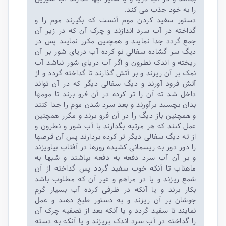
را به خود جذب می کند.
دستور سفید کردن موم آنست که بگیرند موم را و
گداخته در آب سرد اندازند و چرک آن که در زیر آن
جمع گردد جدا نمایند و همچنین مکرر نمایند پس در
دیگ سر گشاده سفالی نو کرده آب دریای شور بر آن
ریخته و اندک نطرون و اگر آب دریای شور نباشد آب
نمک بر آن ریزند و بر آتش گذارند تا گداخته گردد و از
آتش فرود آورند و دیگ سفالی دیگر که در آن تواند
داخل شد ته آن را‌ تر کرده در آن فرو برند تا مومها
بدان بچسبد برآورند و بعد سرد شدن موم را جدا کنند
و همچنین باز دیگ را در آن فرو برند و مکرر همچنین
عمل کنند که هر مرتبه بگدازند با آب شور و نطرون و
از ته دیگ سفالی دیگر‌ تر کرده بردارند پس آن قرصها
را دور دور به ریسمانی کشیده روزها در آفتاب بیاویزند
و بر آن آب سرد دفعه به دفعه بپاشند و شبها به
ماهتاب تا آنکه خوب سفید گردد پس گداخته از آن
شمع ریزند و یا در مراهم و غیر آن که مطلوب باشد
بکار برند و یا آنکه در ظرفی کرده آب بسیار گرم
جوشان بر آن ریزند و به دستور طبخ دهند و عمل
نمایند تا سفید گردد و یا آنکه بعد از تصفیه چرک آن
را گداخته در آب سرد اندک بریزند و یا آنکه به دسته