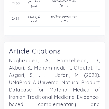
noʔ-e-dvom-e-
نوع دوم
2450
∫æmʔ
شمع
noʔ-e-sevom-e-
نوع سوم
2451
∫æmʔ
شمع
Article Citations:
Naghizadeh, A., Hamzeheian, D.,
Akbari, S., Mohammadi, F., Otoufat, T.,
Asgari, S., . . . Jafari, M. (2020).
UNaProd: A Universal Natural Product
Database for Materia Medica of
Iranian Traditional Medicine. Evidence-
based complementary and