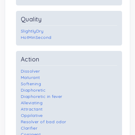
Quality
SlightlyDry
HotMinSecond
Action
Dissolver
Maturant
Softening
Diaphoretic
Diaphoretic in fever
Alleviating
Attractant
Oppilative
Resolver of bad odor
Clarifier
Corrigent