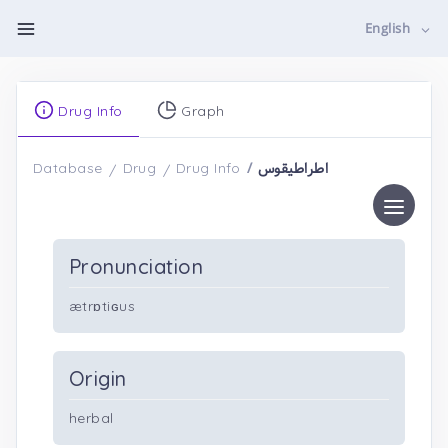
English
Drug Info
Graph
اطراطیقوس
Database
Drug
Drug Info
Pronunciation
ætrɒtiɢus
Origin
herbal