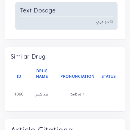
Text Dosage
تا دو درم.
Similar Drug:
DRUG
ID
NAME
PRONUNCIATION
STATUS
tæbɒʃir
طباشیر
1060
Article Citations: