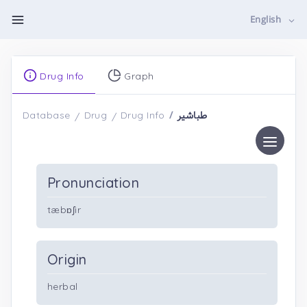
English
Drug Info
Graph
طباشیر
Database
Drug
Drug Info
Pronunciation
tæbɒʃir
Origin
herbal