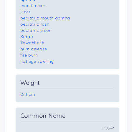
mouth ulcer
ulcer
pediatric mouth aphtha
pediatric rash
pediatric ulcer
Karab
Tawahhosh
burn disease
fire burn
hot eye swelling
Weight
Dirham
Common Name
خيزران