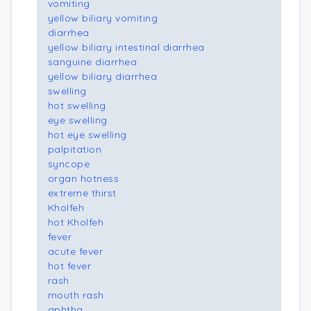
vomiting
yellow biliary vomiting
diarrhea
yellow biliary intestinal diarrhea
sanguine diarrhea
yellow biliary diarrhea
swelling
hot swelling
eye swelling
hot eye swelling
palpitation
syncope
organ hotness
extreme thirst
Kholfeh
hot Kholfeh
fever
acute fever
hot fever
rash
mouth rash
aphtha