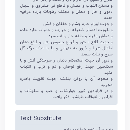
و مسکن التهاب و عطش و قاطع قی صفراوی و اسهال
دموی و حار و محلل و مجفف رطوبات بارده مرخیه
معده
و جهت اورام حاره چشم و خفقان و غشی
و تقویت اعضای ضعیفه از حرارت و حمیات حاره حاده
و عطش مفرط و خلفه حار با آب سرد
و جهت قلاع و بثور و قروح خصوص بثور و قلاع دهان
اطفال شربا و ذرورا به تنهایی و یا با اندک برگ گل
سرخ و نبات سفید
و ذرور آن جهت استحکام دندان و سوختگی آتش و با
سکنجبین جهت رفع توحش و غم و کرب و التهاب
مفید
و سعوط آن با روغن بنفشه جهت تقویت باصره
مجرب.
و در قرابادین کبیر جوارشات و حب و سفوفات و
اقراص و لعوقات طباشیر ذکر یافت.
Text Substitute
به وزن آن تخم خرفه بو داده