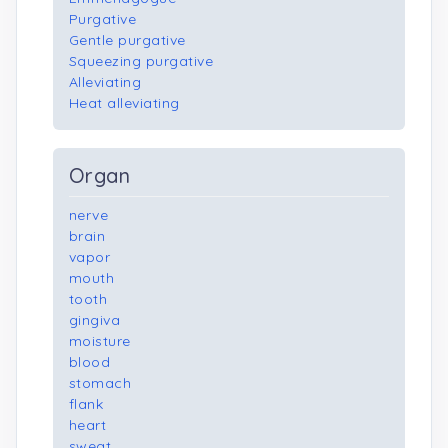
Purgative
Gentle purgative
Squeezing purgative
Alleviating
Heat alleviating
Organ
nerve
brain
vapor
mouth
tooth
gingiva
moisture
blood
stomach
flank
heart
sweat