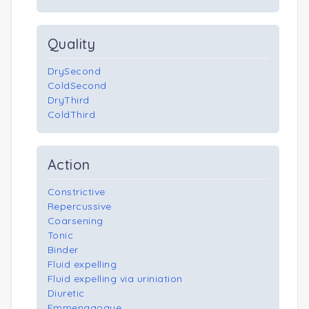
Quality
DrySecond
ColdSecond
DryThird
ColdThird
Action
Constrictive
Repercussive
Coarsening
Tonic
Binder
Fluid expelling
Fluid expelling via uriniation
Diuretic
Emmenagogue