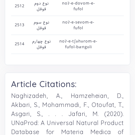
noʔ-e-dovom-e-
نوع دوم
2512
fufol
فوفل
noʔ-e-sevom-e-
نوع سوم
2513
fufol
فوفل
noʔ-e-t∫ɒhɒrom-e-
نوع چهارم
2514
fufol-bængɒli
فوفل
Article Citations:
Naghizadeh, A., Hamzeheian, D.,
Akbari, S., Mohammadi, F., Otoufat, T.,
Asgari, S., . . . Jafari, M. (2020).
UNaProd: A Universal Natural Product
Database for Materia Medica of