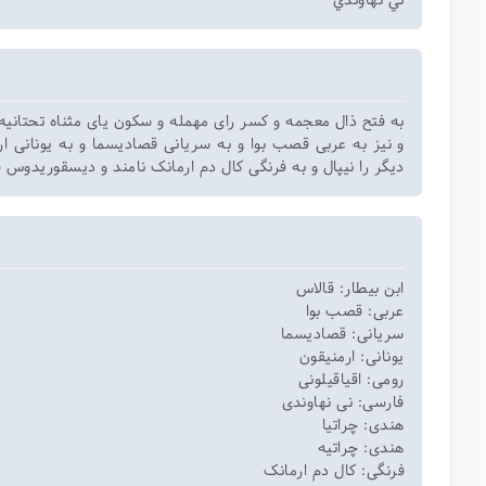
ني نهاوندي
به فتح ذال معجمه و کسر رای مهمله و سکون یای مثناه تحتانی
و نیز به عربی قصب بوا و به سریانی قصادیسما و به یونانی ارم
دیگر را نیپال و به فرنگی کال دم ارمانک نامند و دیسقوریدوس ق
ابن بیطار: قالاس
عربی: قصب بوا
سریانی: قصادیسما
یونانی: ارمنیقون
رومی: اقیاقیلونی
فارسی: نی نهاوندی
هندی: چراتیا
هندی: چراتیه
فرنگی: کال دم ارمانک