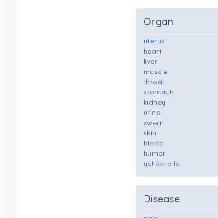
Organ
uterus
heart
liver
muscle
throat
stomach
kidney
urine
sweat
skin
blood
humor
yellow bile
Disease