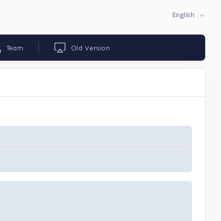
English
Team
Old Version