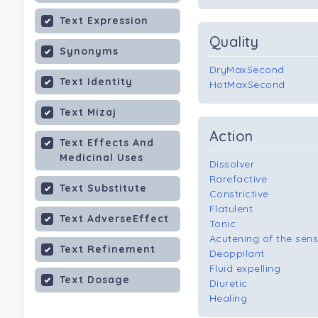
Text Expression
Quality
Synonyms
DryMaxSecond
Text Identity
HotMaxSecond
Text Mizaj
Action
Text Effects And
Medicinal Uses
Dissolver
Rarefactive
Text Substitute
Constrictive
Flatulent
Text AdverseEffect
Tonic
Acutening of the sens
Text Refinement
Deoppilant
Fluid expelling
Text Dosage
Diuretic
Healing