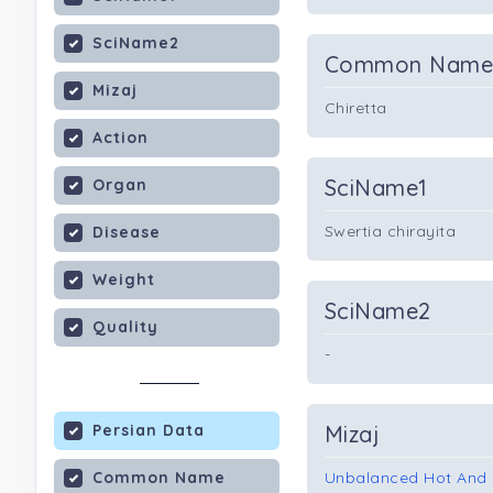
SciName2
Common Nam
Mizaj
Chiretta
Action
SciName1
Organ
Swertia chirayita
Disease
Weight
SciName2
Quality
-
Persian Data
Mizaj
Common Name
Unbalanced Hot And 