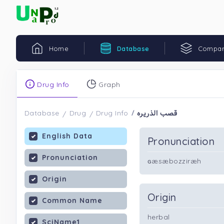
Home
Database
Compar
Drug Info
Graph
قصب الذریره
Database
Drug
Drug Info
English Data
Pronunciation
Pronunciation
ɢæsæbozziræh
Origin
Origin
Common Name
herbal
SciName1