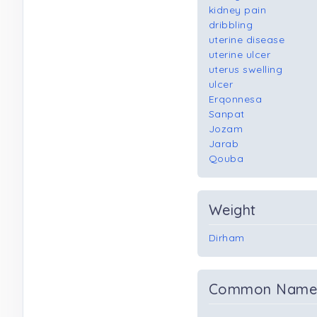
kidney pain
dribbling
uterine disease
uterine ulcer
uterus swelling
ulcer
Erqonnesa
Sanpat
Jozam
Jarab
Qouba
Weight
Dirham
Common Nam