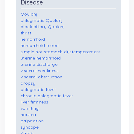
Disease
Qoulanj
phlegmatic Qoulanj
black biliary Qoulanj
thirst
hemorrhoid
hemorrhoid blood
simple hot stomach dystemperament
uterine hemorrhoid
uterine discharge
visceral weakness
visceral obstruction
dropsy
phlegmatic fever
chronic phlegmatic fever
liver firmness
vomiting
nausea
palpitation
syncope
Karab