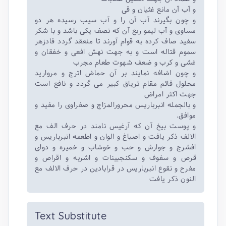
و آب آن مانع غثیان و قی
و چون بگیرند آب آن را و آب سیب رسیده هر دو
مساوی و آب لیمو ربع آن که نصف یکی باشد و با شکر
سفید صاف کرده به قوام آورند تا منعقد گردد فادزهر
سموم قتاله است و به جهت نهش افعی و خفقان و
غشی و کرب و ضعف شهوت طعام مجرب
و چون اضافه نمایند بر آن حماض اترج و مروارید
محلول قائم مقام‌ تریاق کبیر می گردد و نافع است
جهت اکثر امراض
و بالجمله انبرباریس محرورالمزاج و صفراوی را مفید و
موافق.
و پوست بیخ آن که آرغیس نامند در حرف الف مع
الالف ذکر یافت و اصباغ و الوان و اطعمه انبرباریس و
افشرج و جوارش و حب و خوشاب و خمیره و دوای
قرص و سفوف و سکنجبینات و اشربه و اقراص و
مفرح و نقوع انبرباریس در قرابادین در حرف الالف مع
النون ذکر یافت
Text Substitute