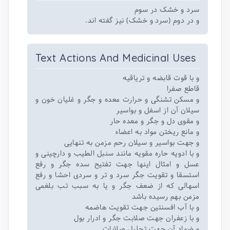
سرد و خشک در سوم
و در دوم (سرد و خشک) نیز گفته اند.
Text Actions And Medicinal Uses
و با قوت قابضه و تریاقیه
قاطع صفرا
و مسکن تشنگی و حرارت معده و جگر و غلیان خون و
سیلان آن از اسفل و بواسیر
و مقوی دل و جگر و معده حار
و مانع ریختن مواد به اعضاء
و جهت بواسیر و سیلان رحم مزمن به تنهایی
و با ادویه حاره مقویه مانند سنبل الطیب و دارچینی و
عسل و امثال اینها جهت تفتیح سده جگر و رفع
استسقا و تقویت جگر سرد و تر و سردی احشا و رفع
اسهالی که از ضعف جگر و یا به سبب تب بلغمی
مزمن بهم رسیده باشد
و با آب افسنتین جهت تقویت هاضمه
و با زعفران جهت صلابت جگر و ادرار بول
و ضماد آن جهت تحلیل صلابات