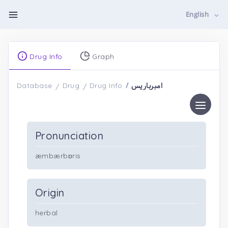
English
Drug Info
Graph
امبرباریس
Database
Drug
Drug Info
Pronunciation
æmbærbɒris
Origin
herbal