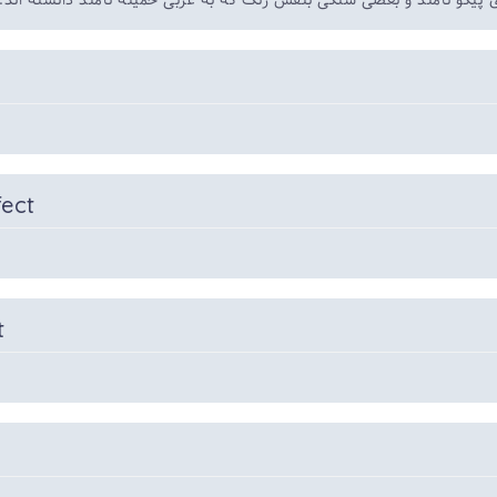
 پیکو نامند و بعضی سنگی بنفش رنگ که به عربی حمینه نامند دانسته اند
fect
t