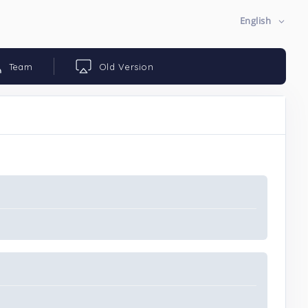
English
Team
Old Version