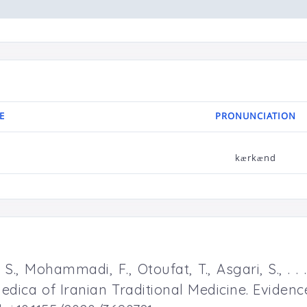
E
PRONUNCIATION
kærkænd
., Mohammadi, F., Otoufat, T., Asgari, S., . .
edica of Iranian Traditional Medicine. Evide