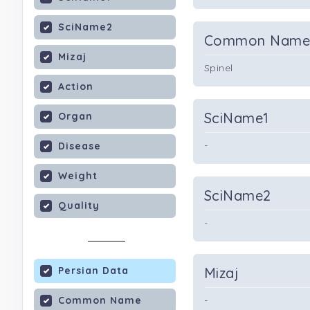
SciName2
Common Nam
Mizaj
Spinel
Action
SciName1
Organ
-
Disease
Weight
SciName2
Quality
-
Persian Data
Mizaj
Common Name
-