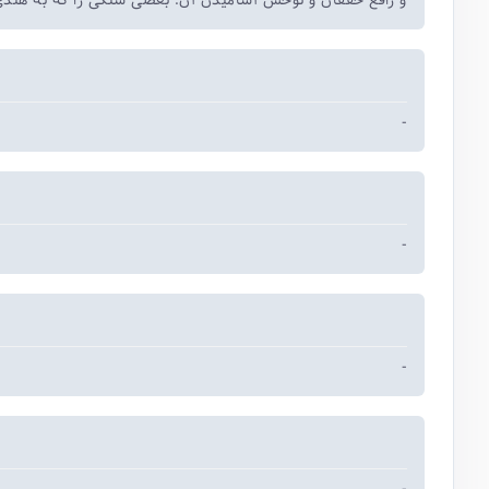
و رافع خفقان و توحش آشامیدن آن. بعضی سنگی را که به هندی.
-
-
-