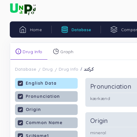
Home
Database
Compar
Drug Info
Graph
کرکند
Database
Drug
Drug Info
English Data
Pronunciation
Pronunciation
kærkænd
Origin
Origin
Common Name
mineral
SciName1