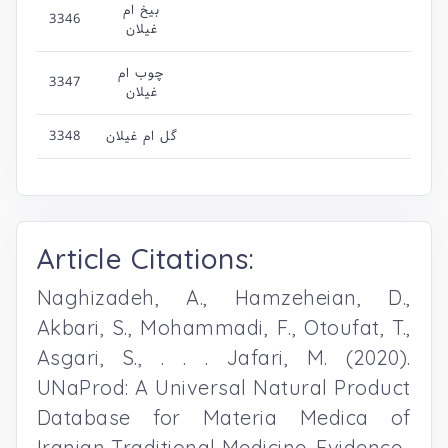
بیخ ام
3346
غیلان
چوب ام
3347
غیلان
گل ام غیلان
3348
Article Citations:
Naghizadeh, A., Hamzeheian, D.,
Akbari, S., Mohammadi, F., Otoufat, T.,
Asgari, S., . . . Jafari, M. (2020).
UNaProd: A Universal Natural Product
Database for Materia Medica of
Iranian Traditional Medicine. Evidence-