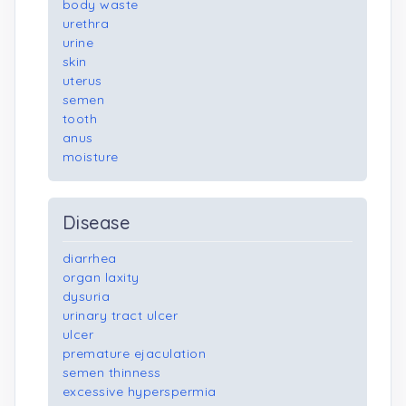
body waste
urethra
urine
skin
uterus
semen
tooth
anus
moisture
Disease
diarrhea
organ laxity
dysuria
urinary tract ulcer
ulcer
premature ejaculation
semen thinness
excessive hyperspermia