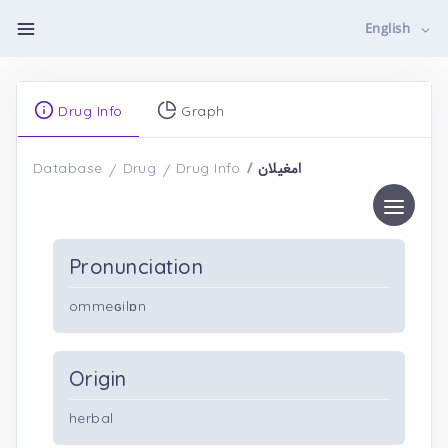
English
Drug Info
Graph
امغیلان
Database
Drug
Drug Info
Pronunciation
ommeɢilɒn
Origin
herbal