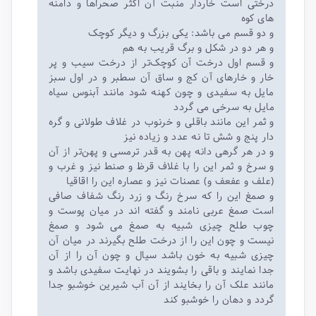
درختی است خاردار منبت آن اکثر صحراها و دامنه
های کوه
و دو قسم می باشد: یکی بزرگ و دیگر کوچک
و هر دو در شکل و برگ قریب به هم
و قسم اول درخت آن کوچک‌تر از درخت سیب و پر
خار و خارهای آن کج و ساق آن سطبر و در اول سبز
مایل به سفیدی و چون کهنه شود مانند آبنوس سیاه
مایل به سرخی می گردد
و ثمر این مانند باقلی و خرنوب در غلاف طولانی و گره
دار پنج و شش تا نه عدد و زیاده نیز
و در هر گرهی دانه پهن به قدر ترمسی و پهن‌تر از آن
و سرخ و ثمر این را با غلاف قرظ و صنط نیز و غرب و
(علف و عفعف و) عصنات نیز و عصاره این را اقاقیا
و صمغ این را که سرخ رنگ و زرد رنگ شفاف صافی
است صمغ عربی نامند و گفته اند در میان پوست و
چوب طلح چیزی شبیه به صمغ می شود و صمغ
نیست و چون این را از درخت طلح بگیرند در میان آن
چیزی شبیه به خون باشد سیال و چون آن را از آن
جدا نمایند و باقی را بشویند در نهایت سفیدی باشد و
مانند علک آن را بخایند از آن آب شیرین خوشبو جدا
گردد و دهان را خوشبو کند