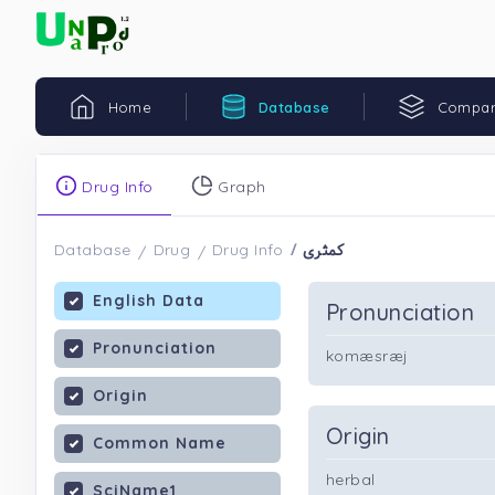
Home
Database
Compar
Drug Info
Graph
کمثری
Database
Drug
Drug Info
English Data
Pronunciation
Pronunciation
komæsræj
Origin
Origin
Common Name
herbal
SciName1