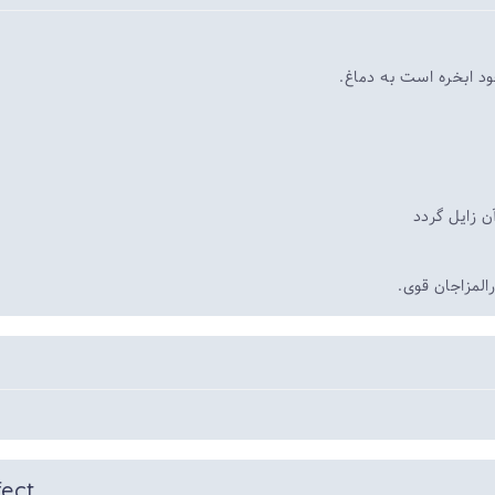
د ابخره است به دماغ.
 زایل گردد
لمزاجان قوی.
fect