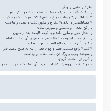
مفرح و مقوی و جالی
و با قوت قابضه و ملینه و بهتر از تفاح است در اکثر امور.
*اعضاءالرأس* مرطب دماغ و دافع نزلات جهت آنکه مسکن صعو
*اعضاءالصدر و الغذاء* مفرح و مقوی قلب و معده و هاضمه
و رافع خفقان و تشنگی و سوزش مثانه
و معدل خون و ملین طبع و با قوت قابضه بعد از تلیین
و مانع صعود ابخره به دماغ خصوصا خوردن آن بعد از طعام
و ضماد آن حابس و مانع انصباب مواد به اعضا.
*السم* رافع سمیت فطر و چون فطر را به آن طبخ دهند ضرر آن
و سوخته چوب و برگ آن نائب مناب توتیا است
و ذرور آن مجفف قروح.
مضرت به کمال رسیده شاداب لطیف آن کمتر خصوص در محرورا
-