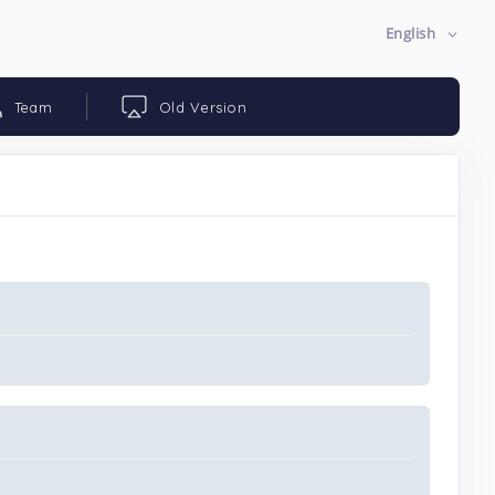
English
Team
Old Version