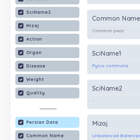
SciName2
Common Nam
Mizaj
Common pear
Action
SciName1
Organ
Pyrus communis
Disease
Weight
SciName2
Quality
-
Persian Data
Mizaj
Common Name
Unbalanced Balanced