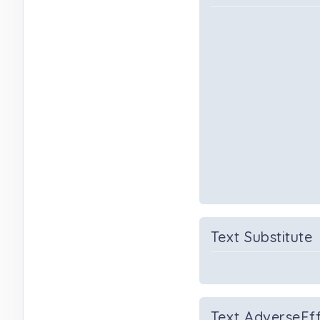
Text Substitute
Text AdverseEf