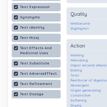
Text Expression
Quality
Synonyms
WetSecond
Text Identity
SlightlyHot
Text Mizaj
Action
Text Effects And
Medicinal Uses
Wetting
Alleviating
Text Substitute
Vapor-ascend allevia
Elating
Text AdverseEffect
Tonic
Reinforcer of digestio
Text Refinement
Abstergent
Organ generating
Text Dosage
Constrictive
Softening
Drying