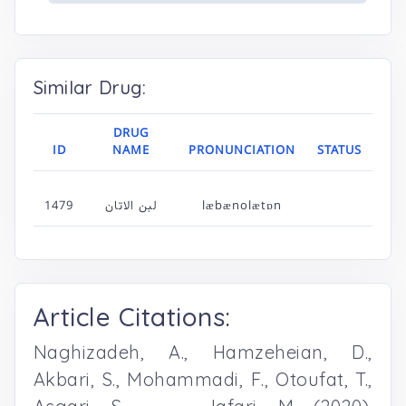
Similar Drug:
DRUG
ID
NAME
PRONUNCIATION
STATUS
læbænolætɒn
لبن الاتان
1479
Article Citations:
Naghizadeh, A., Hamzeheian, D.,
Akbari, S., Mohammadi, F., Otoufat, T.,