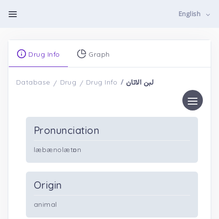
English
Drug Info
Graph
لبن الاتان
Database
Drug
Drug Info
Pronunciation
læbænolætɒn
Origin
animal