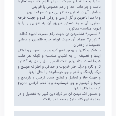
صفرا و حقنه آن جهت اسهال الدم که ذوسنطاریا
نامند و جراحات امعا و رحم خصوص با قوابض
و قطور آن در احلیل به تنهایی جهت حرقه البول
و با دم الاخوین و گل ارمنی و روغن کدو و جهت قرحه
مجاری آن و به دستور تزریق آن به تنهایی و یا با
ادویه مناسبه مذکوره.
*السموم* آشامیدن آن جهت رفع مضرت ادویه قتاله.
*الاورام* ضماد آن جهت اورام حاره ظاهری و باطنی
خصوصا با زعفران.
با شکر و کثیرا و روغن تخم کدو و رب السوس و امثال
اینها و تعلیف آن به اشیای مناسبه و لایقه هر علت
شرط است مثلا برای نفث الدم و سل و دق به گشنیز‌
تر و تازه و برگ خار خرنوب و حماض و اطراف عوسج و
برگ بارتنگ و کاهو و جو خیسانیده و امثال اینها
و جهت جلا و تحلیل و تفتیح سدد کرفس و رازیانج و
شیح و قیصوم و جو خیسانیده و با تخم کرفس ممزوج
کرده و امثال اینها.
و دستور آشامیدن آن در قرابادین کبیر به تفصیل و در
مقدمه این کتاب نیز مجملا ذکر یافت.