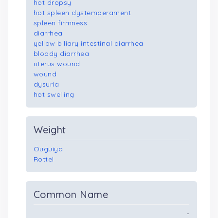
hot dropsy
hot spleen dystemperament
spleen firmness
diarrhea
yellow biliary intestinal diarrhea
bloody diarrhea
uterus wound
wound
dysuria
hot swelling
Weight
Ouguiya
Rottel
Common Name
-