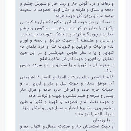
و رعاف و درد گوش حار و رمد حار و سوزش چشم و
دمعه و سلاق و طرفه و امثال اینها خصوصا با سفیده
بیضه مرغ و روغن گل جهت طرفه
و ضماد آن نیز جهت امراض مذکوره که پارچه کرباسی
پاکیزه را بدان تر کرده بر پیش سر و گوش و چشم
اندازند و چون گرم گردد و یا خشک شود تبدیل نمایند
و غرغره و مضمضه آن جهت خوانیق و ذبحه و اورام
لثه و لهات و لوزتین و تقویت لثه و درد دندان به
تنهایی و یا با مغز فلوس خیارشنبر و در این حین
تحلیل آن اقوی و جهت امراض مذکوره انفع
و سعوط آن با کهربا و یا سندروس نرم سوده حابس
رعاف.
*اعضاءالصدر و الحمیات و الغذاء و النفض* آشامیدن
آن موافق سینه و جهت سل و دق و قروح ریه و
حمیات حاره حاده و امراض حاره حاده و هزال حار
یبسی و سرفه و عسرالنفس و لهیب و نزلات حاده
و جهت نفث الدم خصوصا با کهربا و کثیرا و طین
مختوم و پوست بیخ انجبار و صمغ عربی و امثال اینها
و نزف الدم را نیز مفید
و ملین بطن
و جهت استسقای حار و صلابت طحال و التهاب دم و