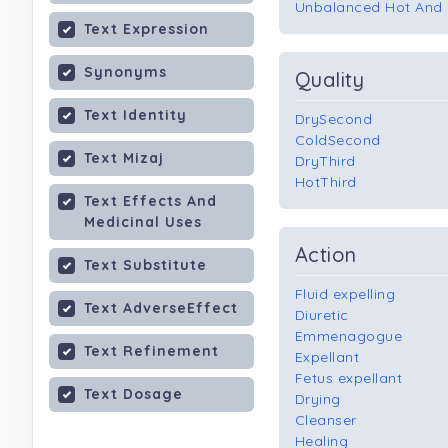
Unbalanced Hot And 
Text Expression
Synonyms
Quality
Text Identity
DrySecond
ColdSecond
Text Mizaj
DryThird
HotThird
Text Effects And
Medicinal Uses
Action
Text Substitute
Fluid expelling
Text AdverseEffect
Diuretic
Emmenagogue
Text Refinement
Expellant
Fetus expellant
Text Dosage
Drying
Cleanser
Healing