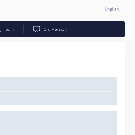
English
Team
Old Version