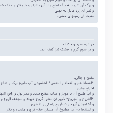
و شاخه آن پراکنده و مربع مایل به سفیدی
و برگ آن شبیه به برگ تفاح و از آن بلندتر و باریکتر و اندک
و ثمر آن زرد مایل به پهنی،
منبت آن زمینهای خشن.
در دوم سرد و خشک
و در سوم گرم و خشک نیز گفته اند.
مفتح و جالی.
اعضاءالفم و الغذاء و النفض* آشامیدن آب طبیخ برگ و شاخ 
اخراج جنین
و آب طبیخ آن با مویز و عناب مفتح سدد و مدر بول و رافع الت.
القروح و الجروح* ذرور آن منقی قروح خبیثه و مجفف قروح و ال
و آشامیدن آن جهت قروح باطنی و ظاهری
و استنجا به آب مطبوخ آن مسکن حکه فرج و مقعده و ذکر.