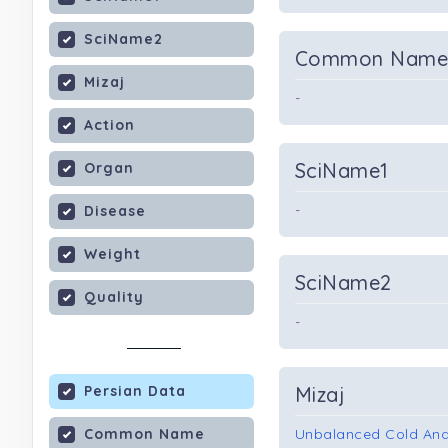
SciName2
Common Nam
Mizaj
-
Action
SciName1
Organ
-
Disease
Weight
SciName2
Quality
-
Persian Data
Mizaj
Common Name
Unbalanced Cold And