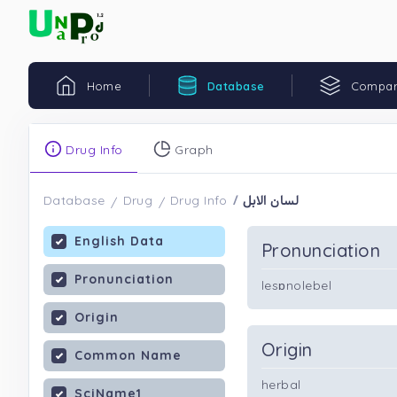
Home
Database
Compar
Drug Info
Graph
لسان الابل
Database
Drug
Drug Info
English Data
Pronunciation
Pronunciation
lesɒnolebel
Origin
Origin
Common Name
herbal
SciName1