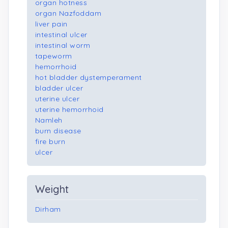
organ hotness
organ Nazfoddam
liver pain
intestinal ulcer
intestinal worm
tapeworm
hemorrhoid
hot bladder dystemperament
bladder ulcer
uterine ulcer
uterine hemorrhoid
Namleh
burn disease
fire burn
ulcer
Weight
Dirham