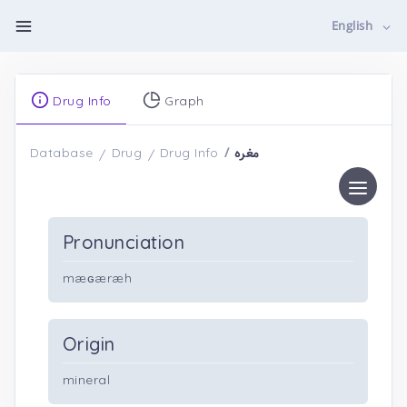
English
Drug Info
Graph
مغره
Database
Drug
Drug Info
Pronunciation
mæɢæræh
Origin
mineral