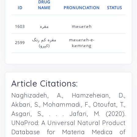
DRUG
ID
NAME
PRONUNCIATION
STATUS
1603
مغره
mæɢæræh
مغره کم رنگ
mæɢæræh-e-
2599
(کیرو)
kæmræng
Article Citations:
Naghizadeh, A., Hamzeheian, D.,
Akbari, S., Mohammadi, F., Otoufat, T.,
Asgari, S., . . . Jafari, M. (2020).
UNaProd: A Universal Natural Product
Database for Materia Medica of