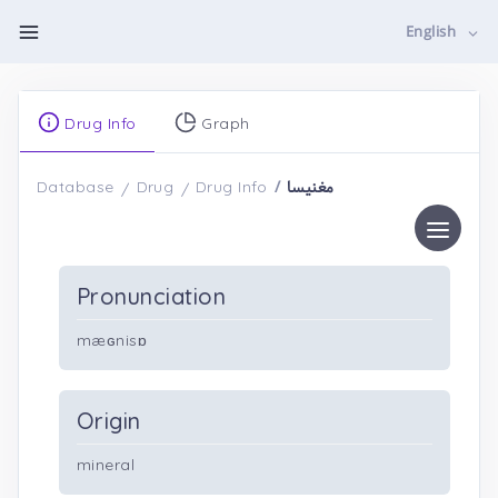
English
Drug Info
Graph
مغنیسا
Database
Drug
Drug Info
Pronunciation
mæɢnisɒ
Origin
mineral