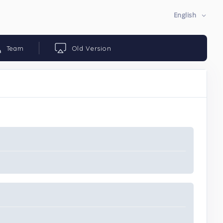
English
Team
Old Version