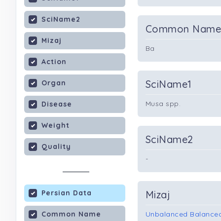
SciName2
Common Nam
Mizaj
Ba
Action
SciName1
Organ
Musa spp.
Disease
Weight
SciName2
Quality
-
Persian Data
Mizaj
Common Name
Unbalanced Balanced