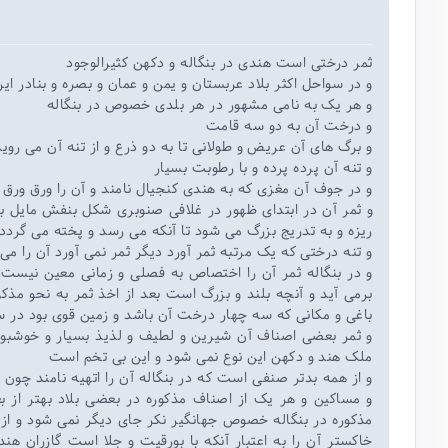
ثمر درختی است هندی در بنگاله و دکهن کثیرالوجود
و در سواحل اکثر بلاد عربستان و یمن و عمان و بصره و بنادر ا
و هر یک به نامی مشهور در هر بلدی خصوص در بنگاله
و درخت آن به دو سه قامت
و برگ های آن عریض و طولانی تا به دو ذرع و از تنه آن می روید
و تنه آن پرده پرده و با رطوبت بسیار
و در جوف آن مغزی که به هندی کنجیال نامند و آن را ورق ورق ک
و ثمر آن در ابتدای ظهور در غلافی صنوبری شکل بنفش مایل 
ریزه و به تدریج بزرگ می شود تا آنکه می رسد و پخته می گردد 
و تنه درختی که یک مرتبه ثمر آورد دیگر ثمر نمی آورد آن را می
و در بنگاله ثمر آن را اختصاص به فصلی و زمانی معین نیست 
برمی آید و آنچه بلند و بزرگ است بعد از اخذ ثمر به نحو مذکور
باغی و مکانی که سه چهار درخت آن باشد و زمین قوی بود در 
و ثمر بعضی اصناف آن شیرین و لطیف و لذیذ بسیار و خوشبو می
ملک هند و دکهن این نوع نمی شود و این بی تخم است
و از همه بدتر صنفی است که در بنگاله آن را اتهیه نامند چون 
و مساکین و هر یک از اصناف مذکوره در بعضی بلاد بهتر از
مذکوره در بنگاله خصوص جهانگیر نکر جای دیگر نمی شود و ا
خاکستر آن را به اعتبار آنکه با بورقیت و جلا است گازران 