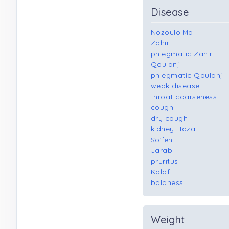
Disease
NozoulolMa
Zahir
phlegmatic Zahir
Qoulanj
phlegmatic Qoulanj
weak disease
throat coarseness
cough
dry cough
kidney Hazal
So'feh
Jarab
pruritus
Kalaf
baldness
Weight