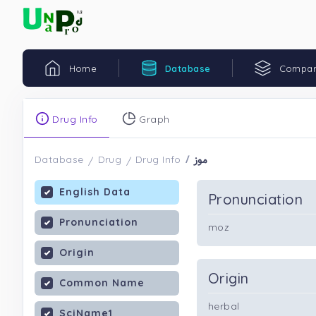
Home
Database
Compar
Drug Info
Graph
موز
Database
Drug
Drug Info
English Data
Pronunciation
Pronunciation
moz
Origin
Origin
Common Name
herbal
SciName1