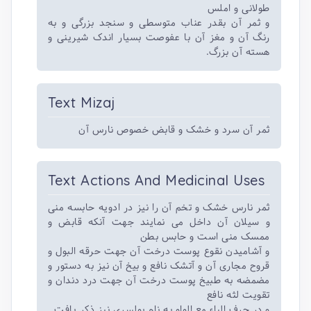
طولانی و املس
و ثمر آن بقدر عناب متوسطی و سنجد بزرگی و به
رنگ آن و مغز آن با عفوصت بسیار اندک شیرینی و
هسته آن بزرگ.
Text Mizaj
ثمر آن سرد و خشک و قابض خصوص نارس آن
Text Actions And Medicinal Uses
ثمر نارس خشک و تخم آن را نیز در ادویه حابسه منی
و سیلان آن داخل می نمایند جهت آنکه قابض و
ممسک منی است و حابس بطن
و آشامیدن نقوع پوست درخت آن جهت حرقه البول و
قروح مجاری آن و آتشک نافع و بیخ آن نیز به دستور و
مضمضه به طبیخ پوست درخت آن جهت درد دندان و
تقویت لثه نافع
و در حرف الباء مع الواو به نام بولسری نیز ذکر یافت.