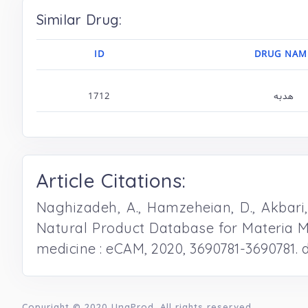
Similar Drug:
ID
DRUG NAM
1712
هدبه
Article Citations:
Naghizadeh, A., Hamzeheian, D., Akbari, S
Natural Product Database for Materia M
medicine : eCAM, 2020, 3690781-3690781. 
Copyright © 2020
UnaProd
, All rights reserved.