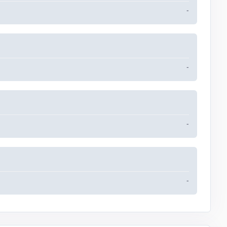
-
-
-
-