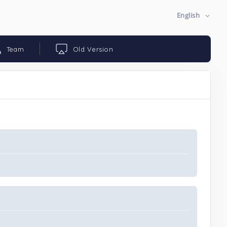
English
Team
Old Version