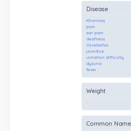
Disease
Khonnaq
pain
ear pain
deafness
OsreNafas
jaundice
urination difficulty
dysuria
fever
Weight
-
Common Nam