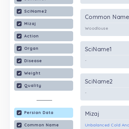
SciName2
Common Nam
Mizaj
Woodlouse
Action
SciName1
Organ
-
Disease
Weight
SciName2
Quality
-
Persian Data
Mizaj
Common Name
Unbalanced Cold And