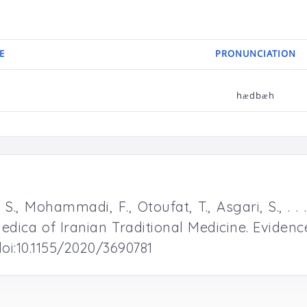
E
PRONUNCIATION
hædbæh
., Mohammadi, F., Otoufat, T., Asgari, S., . .
edica of Iranian Traditional Medicine. Evide
doi:10.1155/2020/3690781