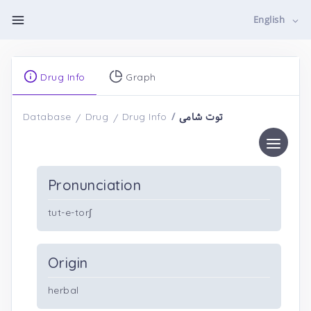
English
Drug Info
Graph
توت ‌شامی
Database
Drug
Drug Info
Pronunciation
tut-e-tor∫
Origin
herbal