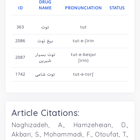
DRUG
ID
NAME
PRONUNCIATION
STATUS
363
توت
tut
2086
بیخ توت
tut-e-∫irin
توت بسیار
tut-e-besjɒr
2087
شیرین
∫irin)
1742
توت ‌شامی
tut-e-tor∫
Article Citations:
Naghizadeh, A., Hamzeheian, D.,
Akbari, S., Mohammadi, F., Otoufat, T.,