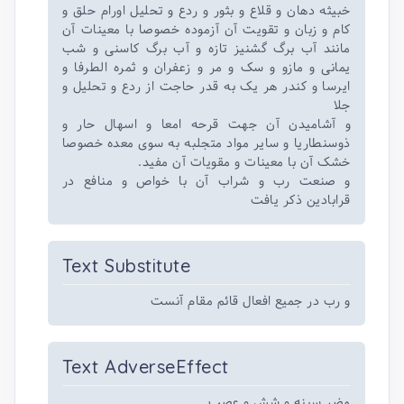
خبیثه دهان و قلاع و بثور و ردع و تحلیل اورام حلق و
کام و زبان و تقویت آن آزموده خصوصا با معینات آن
مانند آب برگ گشنیز تازه و آب برگ کاسنی و شب
یمانی و مازو و سک و مر و زعفران و ثمره الطرفا و
ایرسا و کندر هر یک به قدر حاجت از ردع و تحلیل و
جلا
و آشامیدن آن جهت قرحه امعا و اسهال حار و
ذوسنطاریا و سایر مواد متجلبه به سوی معده خصوصا
خشک آن با معینات و مقویات آن مفید.
و صنعت رب و شراب آن با خواص و منافع در
قرابادین ذکر یافت
Text Substitute
و رب در جمیع افعال قائم مقام آنست
Text AdverseEffect
مضر سینه و شش و عصب