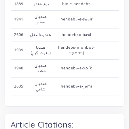
1889
بیخ هندبا
bix-e-hendebɒ
هندبای
1941
hendebɒ-e-sæɢir
صغیر
2606
هندباءالبقل
hendebɒolbæɢl
هندبا
hendebɒ(mænbæt-
1939
(منبت گرم)
e-gærm)
هندبای
1940
hendebɒ-e-xo∫k
خشک
هندبای
2605
hendebɒ-e-∫ɒmi
شامی
Article Citations: