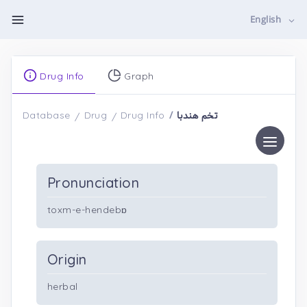
English
Drug Info
Graph
تخم هندبا
Database
Drug
Drug Info
Pronunciation
toxm-e-hendebɒ
Origin
herbal