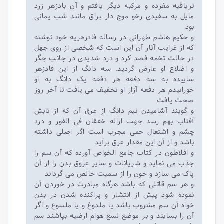
تریاقیه مفرده و مرکبه دیگر یافتم و آن بادزهر زرد
مایل به سفیدی رخو موج دار براق مانند شب یمانی
بود
و حکیم هاشم طهرانی در رساله فادزهریه خود نوشته
که از غرایب آثار آن این است که شخصی از روی جهل
در حالت تخمه فصد کرد و درد شدیدی در جانب جگر
و اضلاع او عارض گردید. سه دانگ از این فادزهر
ساییده به سه دفعه هر دفعه یک دانگ به او
خورانیدم هر دفعه آزار او تخفیف می یافت تا آخر روز
صحت یافت
و گویند آشامیدن نیم دانگ از عرق آن که از تابش
آفتاب بهم رسد جهت ازاله خفقان فی الفور و درد
چشم و اشتعال حمی مجرب است اگر اصلی داشته
باشد و از آن این مقدار عرق برآید
و افلاطون در کتاب جامع الخواص آورده که آن سم را
جذب می نماید و شریانات و سایر عروق بدن را از آن
پاک می سازد و خون را از سمیت خالص می گرداند
و هر سم قاتلی که باشد هرگاه مبادرت در خوردن آن
نموده شود پیش از انتشار و پراکنده شدن در بدن
خواه آن سم مشروب باشد یا ملدوغ و یا ملسوع و اگر
آن را بسایند و بر موضع لسع هوام ارضیه بپاشند سم