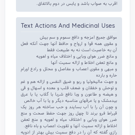
اقرب به صواب باشد و یابس در دوم بالاتفاق.
Text Actions And Medicinal Uses
موافق جمیع امزجه و دافع سموم و سم بیش
و مقوی همه قوا و ارواح و حافظ آنها جهت آنکه فعل
آن به خاصیت است نه به طبیعت فقط
و مانع ضرر هوای وبایی و اختلاف میاه و اهویه
و مانع تعفن اخلاط و ازاله سمیت آنها
و مبهی و مقوی اعصاب و مفاصل و محلل و رادع اورام
حاره و بارده
و جهت مالیخولیا و ربو و ضیق النفس و ازاله هم و غم
و توحش و خفقان و ضعف قلب و معده و اسهال و قی
و هیضه و طاعون و وبا نافع شربا با گلاب یا با عرق
بیدمشک و یا عرقهای مناسبه دیگر و یا با آب خالص
و چون آن را با آب بسایند و حب ساخته هر روز یک
قیراط فرو برند تا چهل روز جهت حفظ صحت و منع
ضرر هوای وبایی و اختلاف میاه و اهویه و منع تعفن
اخلاط و ازاله سمیت آنها و تقویت اعصاب و باه نافع.
رازی گفته که آن را در دفع سمیت بیش بهتر از ادویه‌