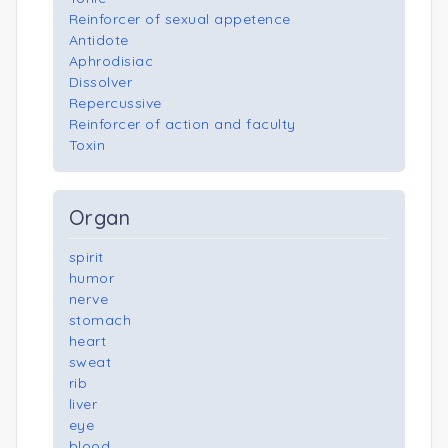
Reinforcer of sexual appetence
Antidote
Aphrodisiac
Dissolver
Repercussive
Reinforcer of action and faculty
Toxin
Organ
spirit
humor
nerve
stomach
heart
sweat
rib
liver
eye
blood