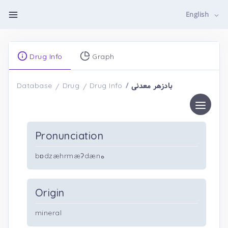
English
Drug Info
Graph
بادزهر معدنی
Database
Drug
Drug Info
Pronunciation
bɒdzæhrmæʔdænه
Origin
mineral