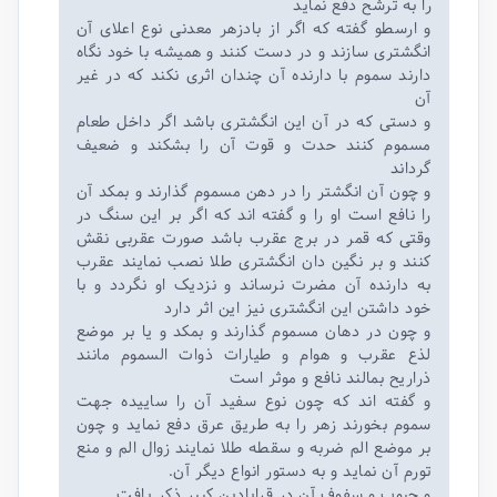
را به‌ ترشح دفع نماید
و ارسطو گفته که اگر از بادزهر معدنی نوع اعلای آن
انگشتری سازند و در دست کنند و همیشه با خود نگاه
دارند سموم با دارنده آن چندان اثری نکند که در غیر
آن
و دستی که در آن این انگشتری باشد اگر داخل طعام
مسموم کنند حدت و قوت آن را بشکند و ضعیف
گرداند
و چون آن انگشتر را در دهن مسموم گذارند و بمکد آن
را نافع است او را و گفته اند که اگر بر این سنگ در
وقتی که قمر در برج عقرب باشد صورت عقربی نقش
کنند و بر نگین دان انگشتری طلا نصب نمایند عقرب
به دارنده آن مضرت نرساند و نزدیک او نگردد و با
خود داشتن این انگشتری نیز این اثر دارد
و چون در دهان مسموم گذارند و بمکد و یا بر موضع
لذع عقرب و هوام و طیارات ذوات السموم مانند
ذراریح بمالند نافع و موثر است
و گفته اند که چون نوع سفید آن را ساییده جهت
سموم بخورند زهر را به طریق عرق دفع نماید و چون
بر موضع الم ضربه و سقطه طلا نمایند زوال الم و منع
تورم آن نماید و به دستور انواع دیگر آن.
و حبوب و سفوف آن در قرابادین کبیر ذکر یافت.