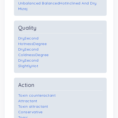
Unbalanced BalancedHotInclined And Dry
Mizaj
Quality
DrySecond
HotnessDegree
DrySecond
ColdnessDegree
DrySecond
SlightlyHot
Action
Toxin counteractant
Attractant
Toxin attractant
Conservative
Tonic