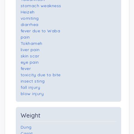
stomach weakness
Heizeh
vomiting
diarrhea
fever due to Waba
pain
Tokhameh
liver pain
skin scar
eye pain
fever
toxicity due to bite
insect sting
fall injury
blow injury
Weight
Dung
Carat