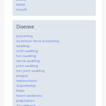
hand
mouth
Disease
poisoning
Aconitum ferox poisoning
swelling
cold swelling
hot swelling
nerve swelling
joint swelling
hot joint swelling
plague
melancholia
ZiqonNafas
Rabv
heart weakness
palpitation
Tawahhosh