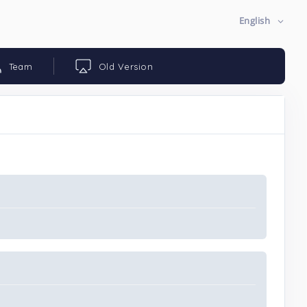
English
Team
Old Version