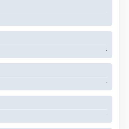
-
-
-