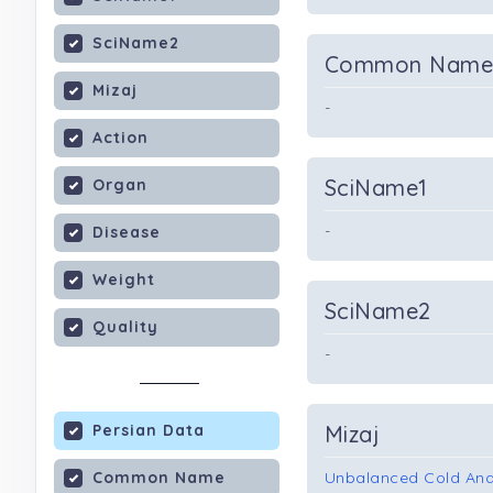
SciName2
Common Nam
Mizaj
-
Action
SciName1
Organ
-
Disease
Weight
SciName2
Quality
-
Persian Data
Mizaj
Common Name
Unbalanced Cold And