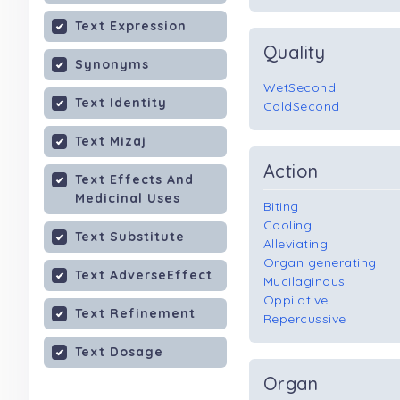
Text Expression
Quality
Synonyms
WetSecond
Text Identity
ColdSecond
Text Mizaj
Action
Text Effects And
Medicinal Uses
Biting
Cooling
Text Substitute
Alleviating
Organ generating
Text AdverseEffect
Mucilaginous
Oppilative
Text Refinement
Repercussive
Text Dosage
Organ