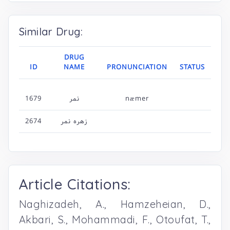
Similar Drug:
DRUG
ID
NAME
PRONUNCIATION
STATUS
1679
نمر
næmer
2674
زهره نمر
Article Citations:
Naghizadeh, A., Hamzeheian, D.,
Akbari, S., Mohammadi, F., Otoufat, T.,