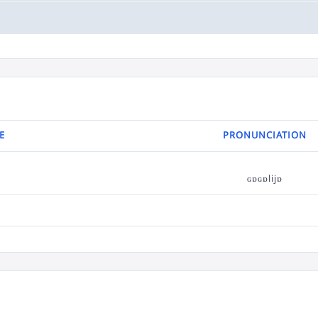
E
PRONUNCIATION
ɢɒɢɒlijɒ