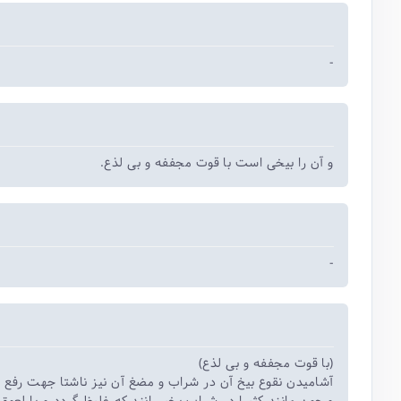
-
و آن را بیخی است با قوت مجففه و بی لذع.
-
(با قوت مجففه و بی لذع)
آشامیدن نقوع بیخ آن در شراب و مضغ آن نیز ناشتا جهت رفع