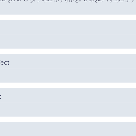
ز آن سازند و یا مضغ نمایند بیخ آن را از آن عصاره بر می آید که نافع است
fect
t