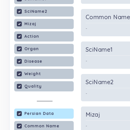
SciName2
Common Nam
Mizaj
-
Action
SciName1
Organ
-
Disease
Weight
SciName2
Quality
-
Persian Data
Mizaj
Common Name
-