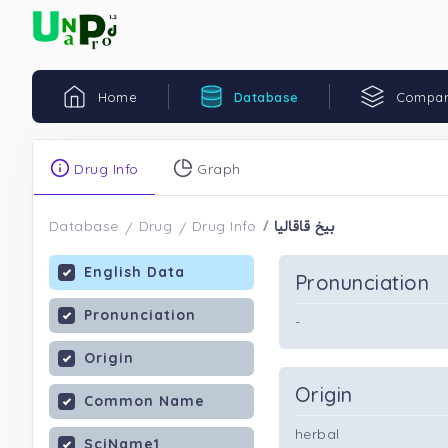
Home
Database
Compar
Drug Info
Graph
بیخ قاقالیا
Database
Drug
Drug Info
English Data
Pronunciation
Pronunciation
-
Origin
Origin
Common Name
herbal
SciName1