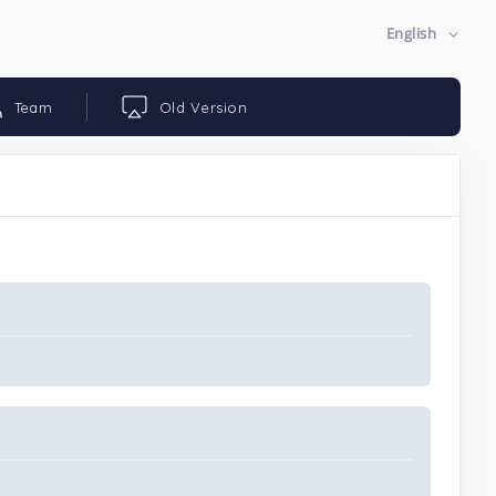
English
Team
Old Version