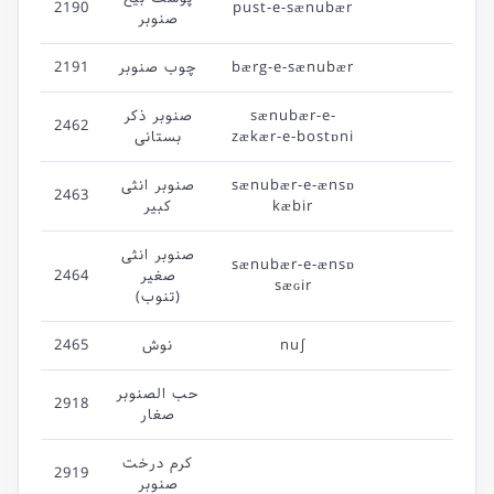
2190
pust-e-sænubær
صنوبر
2191
چوب صنوبر
bærg-e-sænubær
صنوبر ذکر
sænubær-e-
2462
بستانی
zækær-e-bostɒni
صنوبر انثی
sænubær-e-ænsɒ
2463
کبیر
kæbir
صنوبر انثی
sænubær-e-ænsɒ
2464
صغیر
sæɢir
(تنوب)
2465
نوش
nu∫
حب الصنوبر
2918
صغار
کرم درخت
2919
صنوبر