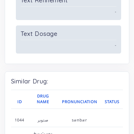
Text Refinement
-
Text Dosage
-
Similar Drug:
DRUG
ID
NAME
PRONUNCIATION
STATUS
1044
صنوبر
sænbær
پوست بیخ