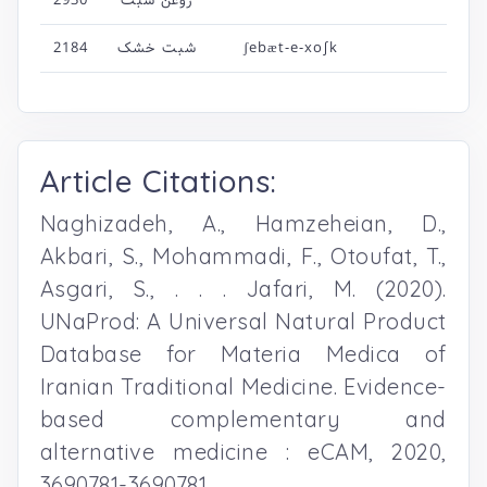
2930
روغن شبت
2184
شبت خشک
ʃebæt-e-xo∫k
Article Citations:
Naghizadeh, A., Hamzeheian, D.,
Akbari, S., Mohammadi, F., Otoufat, T.,
Asgari, S., . . . Jafari, M. (2020).
UNaProd: A Universal Natural Product
Database for Materia Medica of
Iranian Traditional Medicine. Evidence-
based complementary and
alternative medicine : eCAM, 2020,
3690781-3690781.