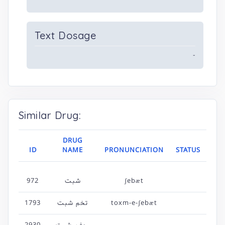
Text Dosage
-
Similar Drug:
DRUG
ID
NAME
PRONUNCIATION
STATUS
972
شبت
ʃebæt
1793
تخم شبت
toxm-e-ʃebæt