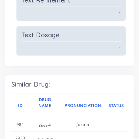
Text Refinement
-
Text Dosage
-
Similar Drug:
DRUG
ID
NAME
PRONUNCIATION
STATUS
984
شربین
ʃorbin
2933
عرعر بری