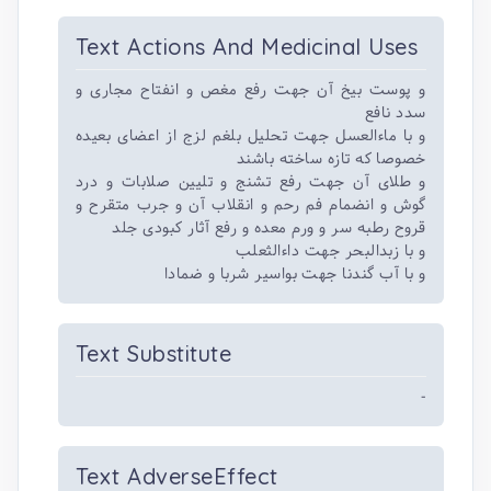
Text Actions And Medicinal Uses
و پوست بیخ آن جهت رفع مغص و انفتاح مجاری و
سدد نافع
و با ماءالعسل جهت تحلیل بلغم لزج از اعضای بعیده
خصوصا که تازه ساخته باشند
و طلای آن جهت رفع تشنج و تلیین صلابات و درد
گوش و انضمام فم رحم و انقلاب آن و جرب متقرح و
قروح رطبه سر و ورم معده و رفع آثار کبودی جلد
و با زبدالبحر جهت داءالثعلب
و با آب گندنا جهت بواسیر شربا و ضمادا
Text Substitute
-
Text AdverseEffect