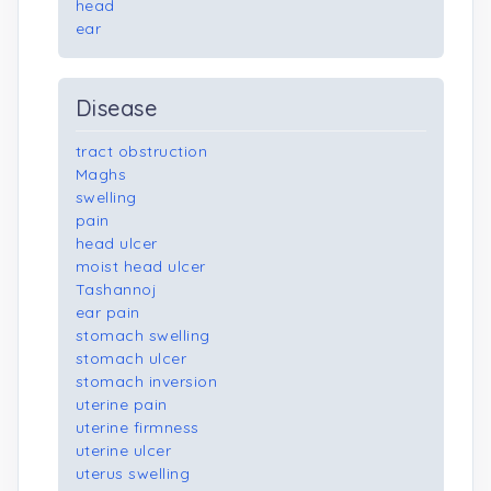
head
ear
Disease
tract obstruction
Maghs
swelling
pain
head ulcer
moist head ulcer
Tashannoj
ear pain
stomach swelling
stomach ulcer
stomach inversion
uterine pain
uterine firmness
uterine ulcer
uterus swelling