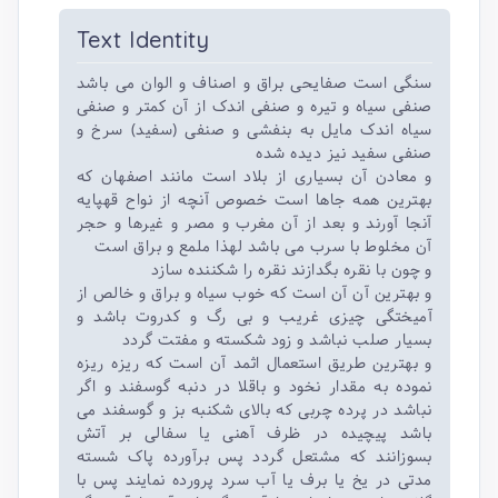
Text Identity
سنگی است صفایحی براق و اصناف و الوان می باشد
صنفی سیاه و تیره و صنفی اندک از آن کمتر و صنفی
سیاه اندک مایل به بنفشی و صنفی (سفید) سرخ و
صنفی سفید نیز دیده شده
و معادن آن بسیاری از بلاد است مانند اصفهان که
بهترین همه جاها است خصوص آنچه از نواح قهپایه
آنجا آورند و بعد از آن مغرب و مصر و غیرها و حجر
آن مخلوط با سرب می باشد لهذا ملمع و براق است
و چون با نقره بگدازند نقره را شکننده سازد
و بهترین آن آن است که خوب سیاه و براق و خالص از
آمیختگی چیزی غریب و بی رگ و کدروت باشد و
بسیار صلب نباشد و زود شکسته و مفتت گردد
و بهترین طریق استعمال اثمد آن است که ریزه ریزه
نموده به مقدار نخود و باقلا در دنبه گوسفند و اگر
نباشد در پرده چربی که بالای شکنبه بز و گوسفند می
باشد پیچیده در ظرف آهنی یا سفالی بر آتش
بسوزانند که مشتعل گردد پس برآورده پاک شسته
مدتی در یخ یا برف یا آب سرد پرورده نمایند پس با