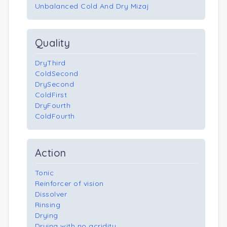
Unbalanced Cold And Dry Mizaj
Quality
DryThird
ColdSecond
DrySecond
ColdFirst
DryFourth
ColdFourth
Action
Tonic
Reinforcer of vision
Dissolver
Rinsing
Drying
Drying with no acridity