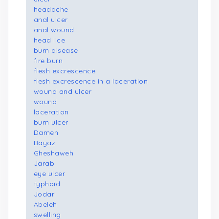
headache
anal ulcer
anal wound
head lice
burn disease
fire burn
flesh excrescence
flesh excrescence in a laceration
wound and ulcer
wound
laceration
burn ulcer
Dameh
Bayaz
Gheshaweh
Jarab
eye ulcer
typhoid
Jodari
Abeleh
swelling