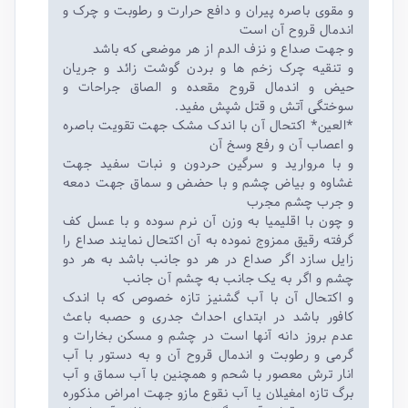
و مقوی باصره پیران و دافع حرارت و رطوبت و چرک و
اندمال قروح آن است
و جهت صداع و نزف الدم از هر موضعی که باشد
و تنقیه چرک زخم ها و بردن گوشت زائد و جریان
حیض و اندمال قروح مقعده و الصاق جراحات و
سوختگی آتش و قتل شپش مفید.
*العین* اکتحال آن با اندک مشک جهت تقویت باصره
و اعصاب آن و رفع وسخ آن
و با مروارید و سرگین حردون و نبات سفید جهت
غشاوه و بیاض چشم و با حضض و سماق جهت دمعه
و جرب چشم مجرب
و چون با اقلیمیا به وزن آن نرم سوده و با عسل کف
گرفته رقیق ممزوج نموده به آن اکتحال نمایند صداع را
زایل سازد اگر صداع در هر دو جانب باشد به هر دو
چشم و اگر به یک جانب به چشم آن جانب
و اکتحال آن با آب گشنیز تازه خصوص که با اندک
کافور باشد در ابتدای احداث جدری و حصبه باعث
عدم بروز دانه آنها است در چشم و مسکن بخارات و
گرمی و رطوبت و اندمال قروح آن و به دستور با آب
انار‌ ترش معصور با شحم و همچنین با آب سماق و آب
برگ تازه امغیلان یا آب نقوع مازو جهت امراض مذکوره