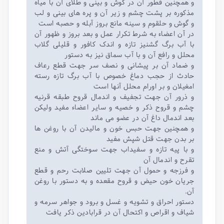
و همچنین قطور آن در گوش و بینی و طلای آن با میاه
مذکوره بر پشت چشم و زیر آن و پره های بینی و لب
و گوش و حلقوم و سینه مانع بروز آبله و حصبه است
در آن اعضاء به شرط تکرار عمل و بعد بروز و ظهور آن
با آب برگ گشنیز تازه و اندک کافور و قلیلی گلاب
محلل و رافع آن و با آب سماق نیز به دستور
و ضماد آن بر پیشانی و نصف سر جهت قطع رعاف
حادث از حجب دماغ خصوص با آب برگ تازه رسته
امغیلان و بر اورام محلل آنها است
و ذرور آن جهت تجفیف و اندمال قروح طبقه قرنیه
چشم و قروح ذکر و خصیه و سایر اعضاء مفید ولیکن
بعد اندمال داغ آن در عضو می ماند
و همچنین جهت حبس خون و مالیدن آن با روغن ها
بر بدن جهت قتل شپش مفید
و با پیه تازه و سفیداب جهت سوختگی آتش و منع
تقرح و اندمال آن
و فرزجه و حمول آن جهت تلیین صلابت رحم و قطع
جریان خون حیض و قروح مقعده و به دستور با روغن
آن.
دستور احراق و تشویه و غسل و برود و جواهر سرمه و
شیاف و اقراص و اکتحال آن در قرابادین ذکر یافت