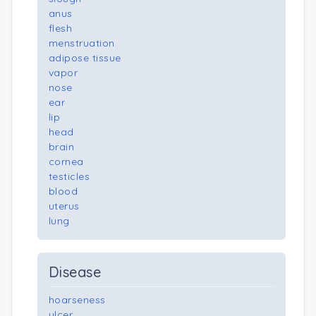
anus
flesh
menstruation
adipose tissue
vapor
nose
ear
lip
head
brain
cornea
testicles
blood
uterus
lung
Disease
hoarseness
ulcer