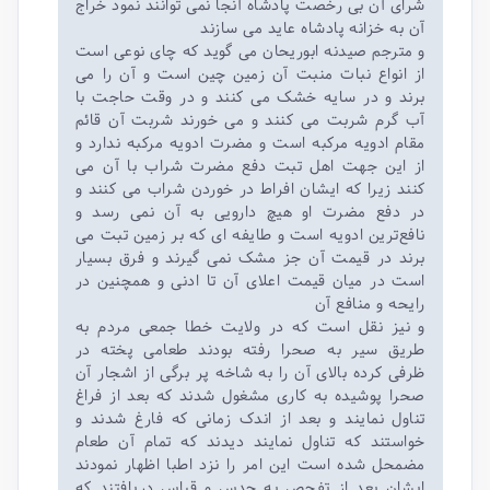
شرای آن بی رخصت پادشاه آنجا نمی توانند نمود خراج
آن به خزانه پادشاه عاید می سازند
و مترجم صیدنه ابوریحان می گوید که چای نوعی است
از انواع نبات منبت آن زمین چین است و آن را می
برند و در سایه خشک می کنند و در وقت حاجت با
آب گرم شربت می کنند و می خورند شربت آن قائم
مقام ادویه مرکبه است و مضرت ادویه مرکبه ندارد و
از این جهت اهل تبت دفع مضرت شراب با آن می
کنند زیرا که ایشان افراط در خوردن شراب می کنند و
در دفع مضرت او هیچ دارویی به آن نمی رسد و
نافع‌ترین ادویه است و طایفه ای که بر زمین تبت می
برند در قیمت آن جز مشک نمی گیرند و فرق بسیار
است در میان قیمت اعلای آن تا ادنی و همچنین در
رایحه و منافع آن
و نیز نقل است که در ولایت خطا جمعی مردم به
طریق سیر به صحرا رفته بودند طعامی پخته در
ظرفی کرده بالای آن را به شاخه پر برگی از اشجار آن
صحرا پوشیده به کاری مشغول شدند که بعد از فراغ
تناول نمایند و بعد از اندک زمانی که فارغ شدند و
خواستند که تناول نمایند دیدند که تمام آن طعام
مضمحل شده است این امر را نزد اطبا اظهار نمودند
ایشان بعد از تفحص به حدس و قیاس دریافتند که