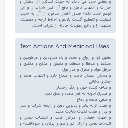
و بعضی سرد می دانند به جهت تسکین آن عطش و
حرارت و التهاب باطن و دفع آن ضرر شراب را و این
توهم است بلکه صدور افعال مذکوره از آن به سبب
تلطیف و تقطیع آنست بلاغم و اخلاط لزجه و معطشه
ملتهبه را و دافع رطوبات حادثه از شراب است.
Text Actions And Medicinal Uses
مقوی قوا و ارواح و معده و باه مبرودین و مرطوبین و
منشط و منعظ و ملطف و مقطع و مفتح و منضج و
مرقق مواد و معرق و مدر بول
و مسکن عطش کاذب و صداع بارد و التهاب معده و
جشای دخانی
و صاف کننده خون و رنگ رخسار
و مبدرق ادویه به قعر معده و عمق بدن
و منقی معده و دماغ
و جهت ازاله بخر و بدبویی دهن و رایحه شراب و سیر
و پیاز و طیب نکهت بغایت مفید
و جهت خفقان و امراض قلب و انتصاب نفس و
انبساط نفس و ازاله غم و هم و یرقان و سوءالقنیه و