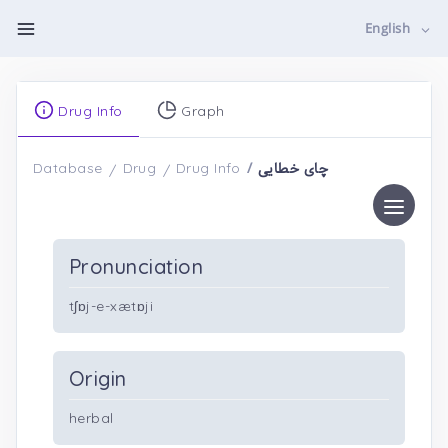
English
Drug Info
Graph
چای خطایی
Database
Drug
Drug Info
Pronunciation
tʃɒj-e-xætɒji
Origin
herbal