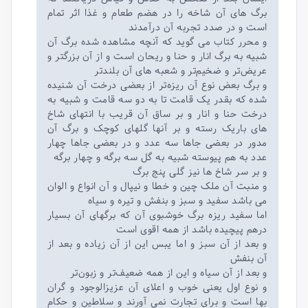
برگ های آن شاخه را در هضم طعام و غذا اثر تمام
است و در صدد تجربه آن درآمدند
و محرر کتاب می گوید که آنچه مشاهده شده برگ آن
شبیه به برگ انار و حنا و ریحان است و از آن بزرگتر و
عریض‌تر و ضخیم‌تر و شعبه های آن بلند‌تر
و برگ بعض نوع آن ریزه‌تر از بعضی درخت آن شنیده
شده که بقدر یک قامت تا به دو سه قامت و شبیه به
درخت حنا و انار و بر ساق آن قریب با انتهای شاخ
های باریک رسته و بر آنها گلهای کوچک و برگ آن
مدور در بعضی جاها سه عدد و در بعضی جاها چهار
عدد به هم پیوسته شبیه به گل سه برگه و چهار برگه
و بر سر شاخ ها نیز گلی پنج برگ
و منبت آن ملک چین و خطا و نیپال و آن انواع و الوان
می باشد سفید و سبز و بنفش و تیره و سیاه
اما سفید ریزه برگ خوشبوی آن که برگهای آن بسیار
درهم پیچیده باشد از همه اقوی است
و بعد از آن سبز و اما یبس این از آن زیاده و بعد از
آن بنفش
و بعد از آن سیاه و این از همه ضعیف‌تر و زبون‌تر
و نوع اول یعنی خوب و اعلای آن عزیزالوجود و گران
بها است و برای تجارت نمی آورند و سلاطین و حکام