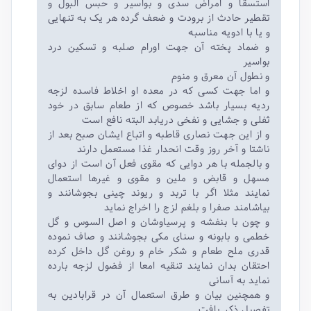
استسقا و امراض سدی و بواسیر و حبس البول و
تقطیر حادث از برودت و ضعف گرده هر یک به تنهایی
و یا با ادویه مناسبه
و ضماد پخته آن جهت اورام صلبه و تسکین درد
بواسیر
و نطول آن معرق و منوم
و اما جهت کسی که در معده او اخلاط فاسده لزجه
ردیه بسیار باشد خصوص که از طعام سابق در خود
ثفلی و جشایی و نفخی دریابد البته نافع است
و از این جهت نصاری قاطبه و اتباع ایشان صبح بعد از
ناشتا و آخر روز وقت انحدار غذا مستعمل دارند
و بالجمله با هر دوایی که مقوی فعل آن است از دوای
مسهل و قابض و ملین و مقوی و غیرها استعمال
نمایند مثلا اگر با‌ تربد و ریوند چینی بجوشانند و
بیاشامند صفرا و بلغم لزج را اخراج نماید
و چون با بنفشه و پرسیاوشان و اصل السوس و گل
خطمی و بابونه و سنای مکی بجوشانند و صاف نموده
قدری ملح طعام و شکر خام و روغن گل داخل کرده
احتقان بدان نمایند تنقیه امعا از فضول لزجه بارده
نماید به آسانی
و همچنین بیان و طرق استعمال آن در قرابادین به
تفصیل ذکر یافت