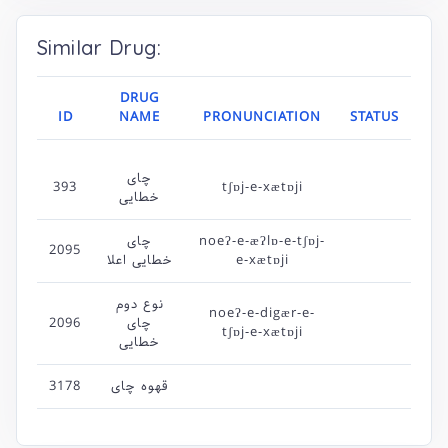
Similar Drug:
DRUG
ID
NAME
PRONUNCIATION
STATUS
چای
393
tʃɒj-e-xætɒji
خطایی
noeʔ-e-æʔlɒ-e-tʃɒj-
چای
2095
e-xætɒji
خطایی اعلا
نوع دوم
noeʔ-e-digær-e-
چای
2096
tʃɒj-e-xætɒji
خطایی
قهوه چای
3178