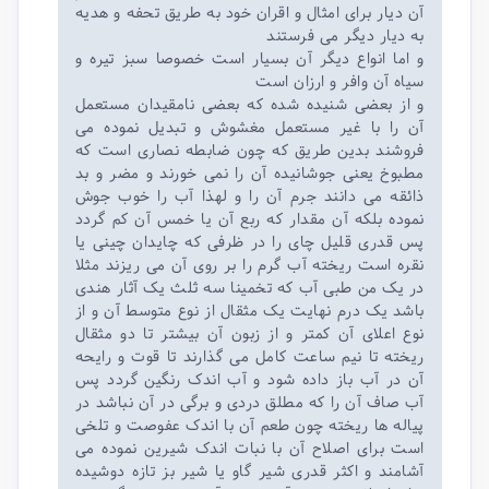
آن دیار برای امثال و اقران خود به طریق تحفه و هدیه
به دیار دیگر می فرستند
و اما انواع دیگر آن بسیار است خصوصا سبز تیره و
سیاه آن وافر و ارزان است
و از بعضی شنیده شده که بعضی نامقیدان مستعمل
آن را با غیر مستعمل مغشوش و تبدیل نموده می
فروشند بدین طریق که چون ضابطه نصاری است که
مطبوخ یعنی جوشانیده آن را نمی خورند و مضر و بد
ذائقه می دانند جرم آن را و لهذا آب را خوب جوش
نموده بلکه آن مقدار که ربع آن یا خمس آن کم گردد
پس قدری قلیل چای را در ظرفی که چایدان چینی یا
نقره است ریخته آب گرم را بر روی آن می ریزند مثلا
در یک من طبی آب که تخمینا سه ثلث یک آثار هندی
باشد یک درم نهایت یک مثقال از نوع متوسط آن و از
نوع اعلای آن کمتر و از زبون آن بیشتر تا دو مثقال
ریخته تا نیم ساعت کامل می گذارند تا قوت و رایحه
آن در آب باز داده شود و آب اندک رنگین گردد پس
آب صاف آن را که مطلق دردی و برگی در آن نباشد در
پیاله ها ریخته چون طعم آن با اندک عفوصت و تلخی
است برای اصلاح آن با نبات اندک شیرین نموده می
آشامند و اکثر قدری شیر گاو یا شیر بز تازه دوشیده