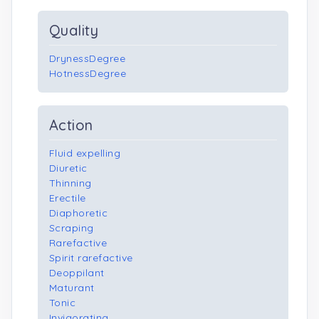
Quality
DrynessDegree
HotnessDegree
Action
Fluid expelling
Diuretic
Thinning
Erectile
Diaphoretic
Scraping
Rarefactive
Spirit rarefactive
Deoppilant
Maturant
Tonic
Invigorating