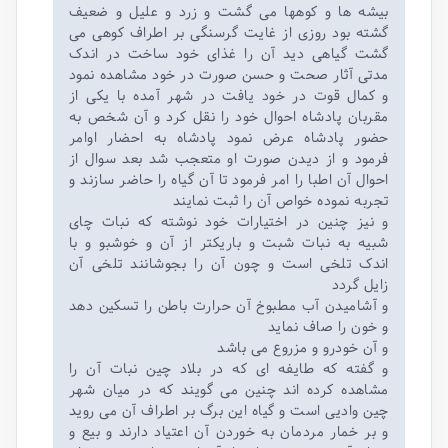
بیشه ها و کوهها می گشت و زرد و علیل و ضعیف
گشته بود روزی از غایت گرسنگی بر اطراف کوهی می
گشت گیاهی دید آن را غذای خود ساخت در اندک
مدتی آثار صحت و حسن صورت در خود مشاهده نمود
و کمال قوت در خود یافت در شهر آمده با یکی از
مقربان پادشاه احوال خود را نقل کرد و آن شخص به
حضور پادشاه عرض نمود پادشاه به احضار اوامر
فرمود و از دیدن صورت او متعجب شد بعد سوال از
احوال آن اطبا را امر فرمود تا آن گیاه را حاضر سازند و
تجربه نموده خواص آن را ثبت نمایند
و نیز چنین در اختیارات خود نوشته که نبات چای
شبیه به نبات شبت و باریکتر از آن و خوشبو و با
اندک تلخی است و چون آن را بجوشانند تلخی آن
زایل گردد
و آشامیدن آب مطبوخ آن حرارت باطن را تسکین دهد
و خون را صاف نماید
و آن خودرو و مزروع می باشد
و گفته که طایفه ای که در بلاد چین نبات آن را
مشاهده کرده اند چنین می گویند که در میان شهر
چین وادیی است و گیاه این برگ بر اطراف آن می روید
و بر خمار مردمان به خوردن آن اعتیاد دارند و بیع و