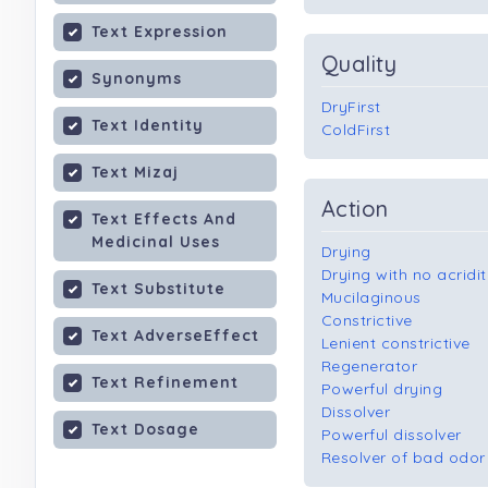
Text Expression
Quality
Synonyms
DryFirst
Text Identity
ColdFirst
Text Mizaj
Action
Text Effects And
Medicinal Uses
Drying
Drying with no acridi
Text Substitute
Mucilaginous
Constrictive
Text AdverseEffect
Lenient constrictive
Regenerator
Text Refinement
Powerful drying
Dissolver
Text Dosage
Powerful dissolver
Resolver of bad odor