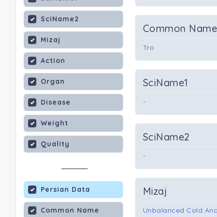
SciName2
Common Nam
Mizaj
Tro
Action
SciName1
Organ
-
Disease
Weight
SciName2
Quality
-
Persian Data
Mizaj
Common Name
Unbalanced Cold And