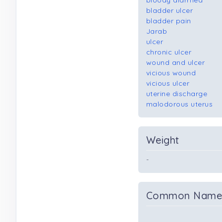
bloody diarrhea
bladder ulcer
bladder pain
Jarab
ulcer
chronic ulcer
wound and ulcer
vicious wound
vicious ulcer
uterine discharge
malodorous uterus
Weight
-
Common Nam