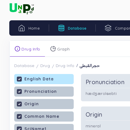
Home
Database
Compar
Drug Info
Graph
حجرالقبطی
Database
Drug
Drug Info
English Data
Pronunciation
Pronunciation
hædʒærolɢebti
Origin
Origin
Common Name
mineral
SciName1