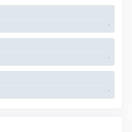
-
-
-