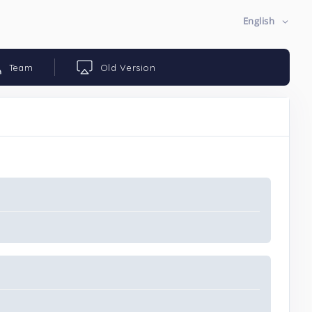
English
Team
Old Version