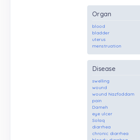
Organ
blood
bladder
uterus
menstruation
Disease
swelling
wound
wound Nazfoddam
pain
Dameh
eye ulcer
Solaq
diarrhea
chronic diarrhea