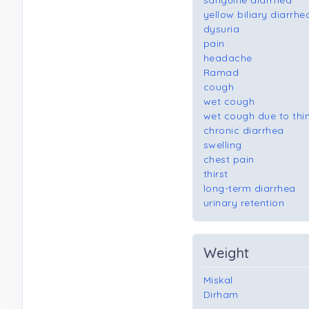
sanguine diarrhea
yellow biliary diarrhe
dysuria
pain
headache
Ramad
cough
wet cough
wet cough due to thi
chronic diarrhea
swelling
chest pain
thirst
long-term diarrhea
urinary retention
Weight
Miskal
Dirham