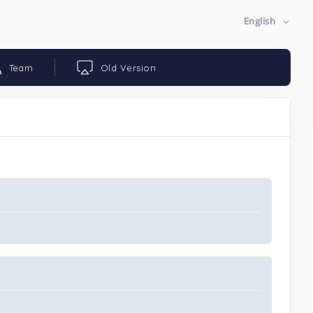
English
Team
Old Version