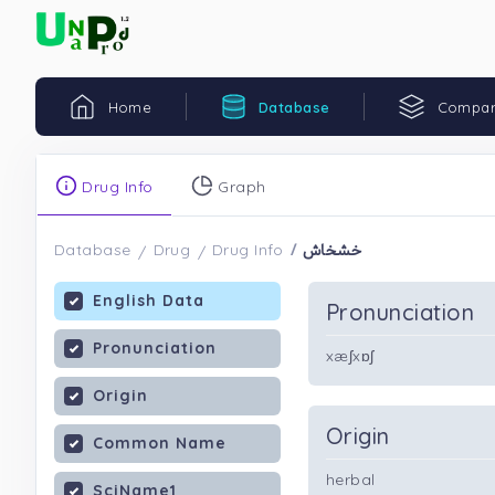
Home
Database
Compar
Drug Info
Graph
خشخاش
Database
Drug
Drug Info
English Data
Pronunciation
Pronunciation
xæʃxɒʃ
Origin
Origin
Common Name
herbal
SciName1