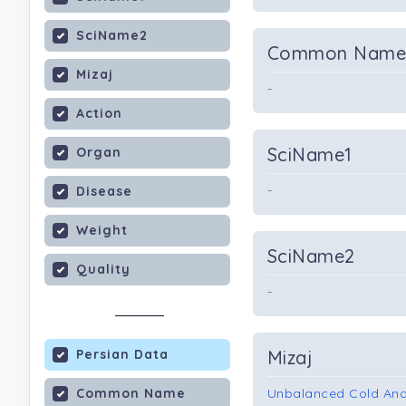
SciName2
Common Nam
Mizaj
-
Action
SciName1
Organ
-
Disease
Weight
SciName2
Quality
-
Persian Data
Mizaj
Common Name
Unbalanced Cold And