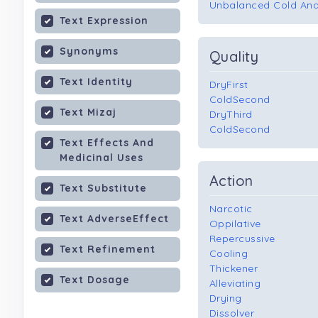
Unbalanced Cold And
Text Expression
Synonyms
Quality
Text Identity
DryFirst
ColdSecond
Text Mizaj
DryThird
ColdSecond
Text Effects And
Medicinal Uses
Action
Text Substitute
Narcotic
Text AdverseEffect
Oppilative
Repercussive
Text Refinement
Cooling
Thickener
Text Dosage
Alleviating
Drying
Dissolver