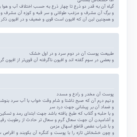
اما خشخاش بستانی
گیاه آن به قدر دو ذرع تا چهار ذرع به حسب اختلاف آب و هوا و 
و برگ آن مشرف و مزغب طولانی و سر قبه و کوزه آن مشرف و ق
و همچنین لبن آن که افیون است قوی و ضعیف و در افیون ذکر .
طبیعت پوست آن در دوم سرد و در اول خشک
و بعضی در سوم گفته اند و افیون ناگرفته آن قوی‌تر از افیون گر.
پوست آن مخدر و رادع و مسدد
و نیم درم آن که صبح ناشتا و شام وقت خواب با آب سرد بنوشن
و ضماد آن بر پیشانی جهت درد سر
و با حلبه و گلاب که طبخ یافته باشد جهت ابتدای رمد و تسکین 
و آشامیدن آن جهت سعال گرم و سعال ‌تر حادث از رطوبت رقیق
و با شراب عفص قاطع اسهال مزمن
و چون خشخاش تازه را با پوست و کنگره آن بکوبند و اقراص