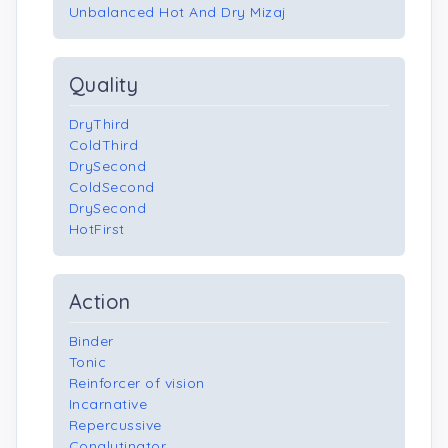
Unbalanced Hot And Dry Mizaj
Quality
DryThird
ColdThird
DrySecond
ColdSecond
DrySecond
HotFirst
Action
Binder
Tonic
Reinforcer of vision
Incarnative
Repercussive
Conglutinator