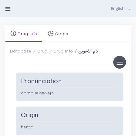
English
Drug Info
Graph
دم الاخوین
Database
Drug
Drug Info
Pronunciation
domolæxævejn
Origin
herbal