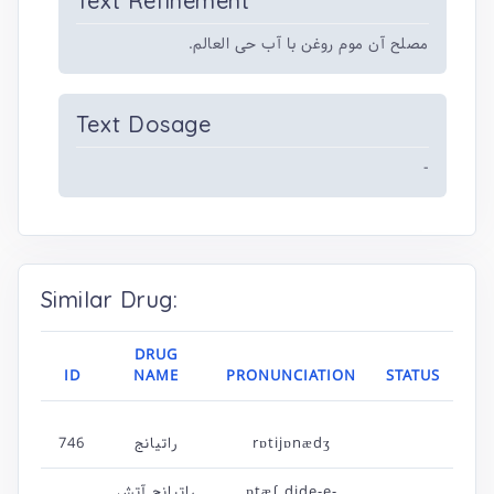
Text Refinement
مصلح آن موم روغن با آب حی العالم.
Text Dosage
-
Similar Drug:
DRUG
ID
NAME
PRONUNCIATION
STATUS
rɒtijɒnædʒ
راتیانج
746
ɒtæ∫ dide-e-
راتیانج آتش