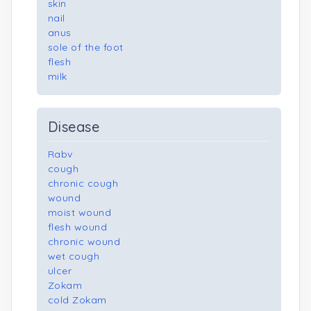
skin
nail
anus
sole of the foot
flesh
milk
Disease
Rabv
cough
chronic cough
wound
moist wound
flesh wound
chronic wound
wet cough
ulcer
Zokam
cold Zokam