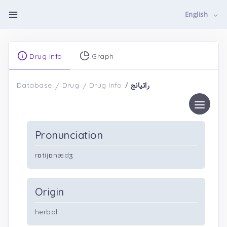
English
Drug Info
Graph
راتیانج
Database
Drug
Drug Info
Pronunciation
rɒtijɒnædʒ
Origin
herbal