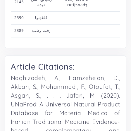
2145
rɒtijɒnadʒ
دیده
قلقونیا
2390
زفت رطب
2389
Article Citations:
Naghizadeh, A., Hamzeheian, D.,
Akbari, S., Mohammadi, F., Otoufat, T.,
Asgari, S., . . . Jafari, M. (2020).
UNaProd: A Universal Natural Product
Database for Materia Medica of
Iranian Traditional Medicine. Evidence-
based complementary and