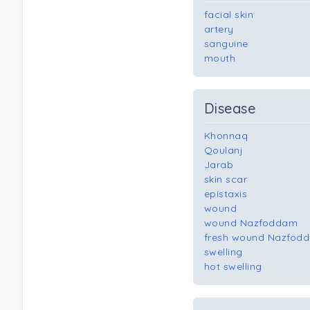
facial skin
artery
sanguine
mouth
Disease
Khonnaq
Qoulanj
Jarab
skin scar
epistaxis
wound
wound Nazfoddam
fresh wound Nazfod
swelling
hot swelling