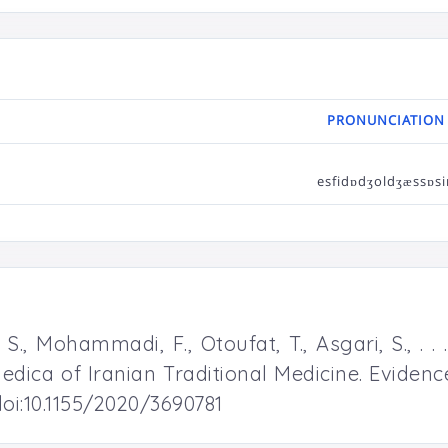
PRONUNCIATION
esfidɒdʒoldʒæssɒsi
., Mohammadi, F., Otoufat, T., Asgari, S., . .
edica of Iranian Traditional Medicine. Evide
doi:10.1155/2020/3690781