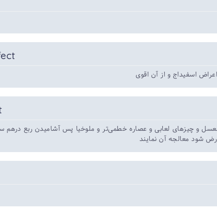
fect
راض اسفیداج و از آن اقوی
t
لعسل و چیزهای لعابی و عصاره خطمی‌تر و ملوخیا پس آشامیدن ربع درهم سقم
ارض شود معالجه آن نمایند