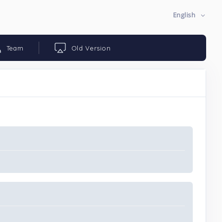
English
Team
Old Version