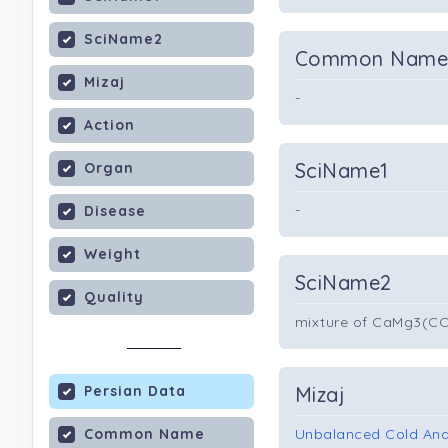
SciName2
Common Nam
Mizaj
-
Action
SciName1
Organ
-
Disease
Weight
SciName2
Quality
mixture of CaMg3(CO
Persian Data
Mizaj
Common Name
Unbalanced Cold And