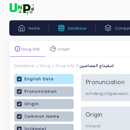
Home
Database
Compar
Drug Info
Graph
اسفیداج الجصاصین
Database
Drug
Drug Info
English Data
Pronunciation
Pronunciation
esfidɒdʒoldʒæssɒsin
Origin
Origin
Common Name
mineral
SciName1