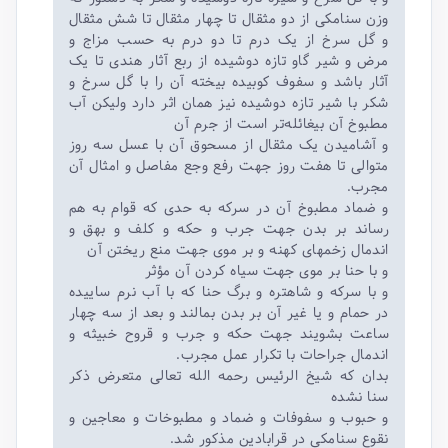
وزن سنامکی از دو مثقال تا چهار مثقال تا شش مثقال
و گل سرخ از یک درم تا دو درم به حسب مزاج و
مرض و شیر گاو تازه دوشیده از ربع آثار هندی تا یک
آثار باشد و سفوف کوبیده بیخته آن را با گل سرخ و
شکر با شیر تازه دوشیده نیز همان اثر دارد ولیکن آب
مطبوخ آن بیغائله‌تر است از جرم آن
و آشامیدن یک مثقال از مسحوق آن با عسل سه روز
متوالی تا هفت روز جهت رفع وجع مفاصل و امثال آن
مجرب.
و ضماد مطبوخ آن در سرکه به حدی که قوام به هم
رساند بر بدن جهت جرب و حکه و کلف و بهق و
اندمال زخمهای کهنه و بر موی جهت منع ریختن آن
و با حنا بر موی جهت سیاه کردن آن مؤثر
و با سرکه و شاهتره و برگ حنا که با آب نرم ساییده
در حمام و یا غیر آن بر بدن بمالند و بعد از سه چهار
ساعت بشویند جهت حکه و جرب و قروح خبیثه و
اندمال جراحات با تکرار عمل مجرب.
بدان که شیخ الرئیس رحمه الله تعالی متعرض ذکر
سنا نشده
و حبوب و سفوفات و ضماد و مطبوخات و معاجین و
نقوع سنامکی در قرابادین مذکور شد.