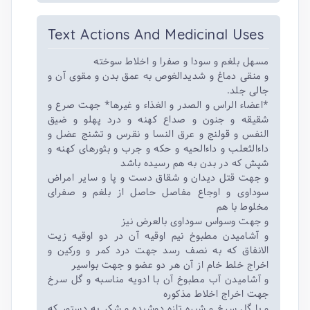
Text Actions And Medicinal Uses
مسهل بلغم و سودا و صفرا و اخلاط سوخته
و منقی دماغ و شدیدالغوص به عمق بدن و مقوی آن و
جالی جلد.
*اعضاء الراس و الصدر و الغذاء و غیرها* جهت صرع و
شقیقه و جنون و صداع کهنه و درد پهلو و ضیق
النفس و قولنج و عرق النسا و نقرس و تشنج عضل و
داءالثعلب و داءالحیه و حکه و جرب و بثورهای کهنه و
شپش که در بدن به هم رسیده باشد
و جهت قتل دیدان و شقاق دست و پا و سایر امراض
سوداوی و اوجاع مفاصل حاصل از بلغم و صفرای
مخلوط با هم
و جهت وسواس سوداوی بالعرض نیز
و آشامیدن مطبوخ نیم اوقیه آن در دو اوقیه زیت
الانفاق که به نصف رسد جهت درد کمر و ورکین و
اخراج خلط خام از آن هر دو عضو و جهت بواسیر
و آشامیدن آب مطبوخ آن با ادویه مناسبه و گل سرخ
جهت اخراج اخلاط مذکوره
و با گل سرخ و شیره تازه دوشیده و شکر به دستور که