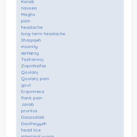
Karab
nausea
Maghs
pain
headache
long-term headache
Shaqiqeh
insanity
epilepsy
Tashannoj
ZiqonNafas
Qoulanj
Qoulanj pain
gout
Erqonnesa
flank pain
Jarab
pruritus
Daossalab
Daolheyyeh
head lice
intestinal worm