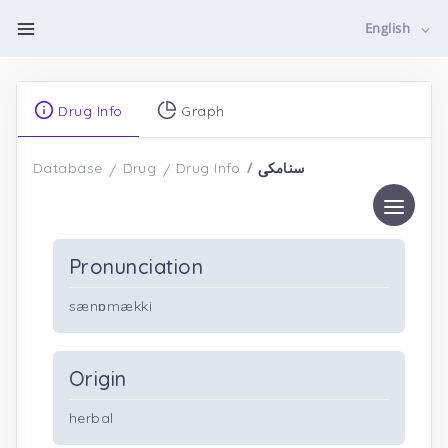
English
Drug Info
Graph
سنامکی
Database
Drug
Drug Info
Pronunciation
sænɒmækki
Origin
herbal