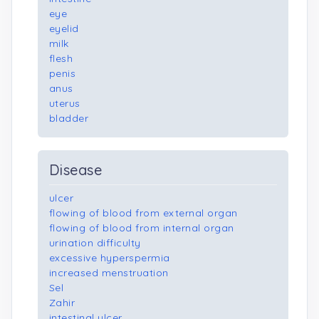
eye
eyelid
milk
flesh
penis
anus
uterus
bladder
Disease
ulcer
flowing of blood from external organ
flowing of blood from internal organ
urination difficulty
excessive hyperspermia
increased menstruation
Sel
Zahir
intestinal ulcer