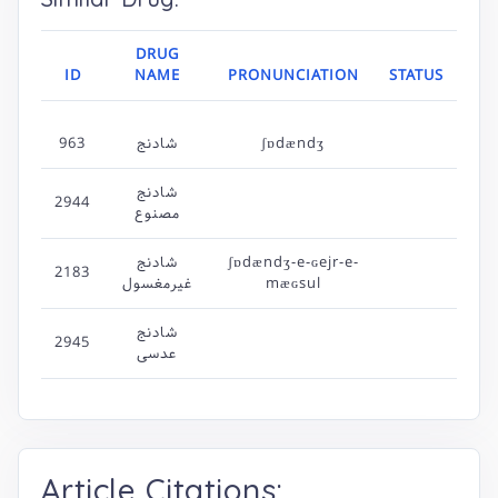
DRUG
ID
NAME
PRONUNCIATION
STATUS
963
شادنج
ʃɒdændʒ
شادنج
2944
مصنوع
شادنج
ʃɒdændʒ-e-ɢejr-e-
2183
غیرمغسول
mæɢsul
شادنج
2945
عدسی
Article Citations: