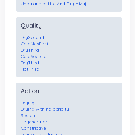
Unbalanced Hot And Dry Mizaj
Quality
DrySecond
ColdMaxFirst
DryThird
ColdSecond
DryThird
HotThird
Action
Drying
Drying with no acridity
Sealant
Regenerator
Constrictive
Lenient constrictive