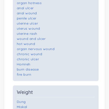
organ hotness
anal ulcer
anal wound
penile ulcer
uterine ulcer
uterus wound
uterine rash
wound and ulcer
hot wound
organ nervous wound
chronic wound
chronic ulcer
Homreh
burn disease
fire burn
Weight
Dung
Miskal