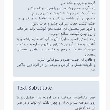
قرحه و جرب و حکه حار
و با آب حلبه جهت امراض بلغمی غلیظه چشم
و با آب خالص جهت خشونت اجفان بی ورم
و چون از آن شافه سازند و با اقاقیا بیامیزند و در
چشم کشند جهت امراض چشم و جرب نافع
و ذرور غیر مغسول آن جهت دفع گوشت زائد جراحات
و رویانیدن گوشت صالح مجرب
و به دستور قطور ساییده آن با آب که غلیظ باشد و با
گشنیز و مانند آن جهت بثور و قروح حاره و مزمنه و
جراحات مقعده و رحم و قضیب و اعضای عصبانی
بیعدیل
و طلای آن جهت حمره و سوختگی آتش.
و طریقه غسل و اقراص و مرهم آن در قرابادین مذکور
شد
Text Substitute
حجر مغناطیس سوخته و در ادویه عین حضض و یا
روی سوخته نیم وزن آن و چهار دانگ آن توتیا و در غیر
آن دم الاخوین