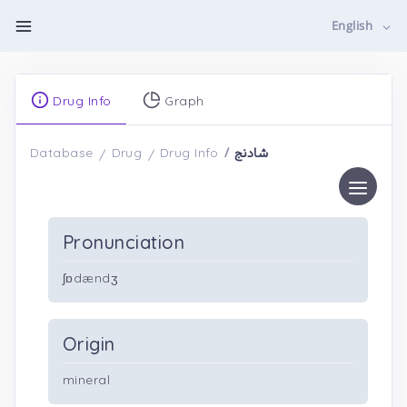
English
Drug Info
Graph
شادنج
Database
Drug
Drug Info
Pronunciation
ʃɒdændʒ
Origin
mineral